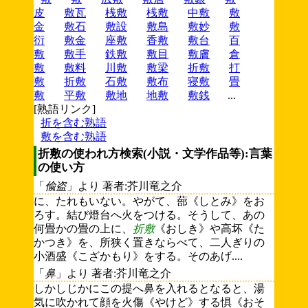
皮
敷瓦
桟敷
桟敷
中敷
敷
金
敷石
敷設
敷島
敷妙
敷
衍
敷金
座敷
香敷
敷台
百
敷
敷手
鉄敷
敷目
敷膚
倉
敷
敷料
川敷
敷梁
折敷
打
敷
折敷
石敷
敷布
寝敷
畳
敷
平敷
敷地
地敷
敷銭
...
[熟語リンク]
折を含む熟語
敷を含む熟語
折敷の使われ方検索(小説・文学作品等):言葉
の使い方
「
偸盗
」より 著者:芥川竜之介
に、たれもいない。やがて、蔀《しとみ》をお
ろす。結び燈台へ火をつける。そうして、あの
何畳かの畳の上に、
折敷
《おしき》や高坏《た
かつき》を、所狭く置きならべて、二人ぎりの
小酒盛《こざかもり》をする。そのあげ....
「
鼻
」より 著者:芥川竜之介
しかしじかにこの提へ鼻を入れるとなると、湯
気に吹かれて顔を火傷《やけど》する惧《おそ