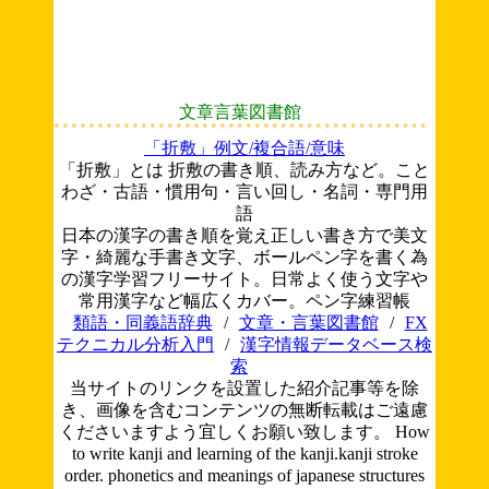
文章言葉図書館
「折敷」例文/複合語/意味
「折敷」とは 折敷の書き順、読み方など。こと
わざ・古語・慣用句・言い回し・名詞・専門用
語
日本の漢字の書き順を覚え正しい書き方で美文
字・綺麗な手書き文字、ボールペン字を書く為
の漢字学習フリーサイト。日常よく使う文字や
常用漢字など幅広くカバー。ペン字練習帳
類語・同義語辞典
/
文章・言葉図書館
/
FX
テクニカル分析入門
/
漢字情報データベース検
索
当サイトのリンクを設置した紹介記事等を除
き、画像を含むコンテンツの無断転載はご遠慮
くださいますよう宜しくお願い致します。
How
to write kanji and learning of the kanji.kanji stroke
order. phonetics and meanings of japanese structures