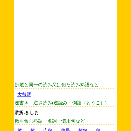
折敷と同一の読み又は似た読み熟語など
大敷網
逆書き：逆さ読み(逆読み・倒語（とうご）)
敷折:きしお
敷を含む熟語・名詞・慣用句など
敷
敷
広敷
敷居
敷銀
敷