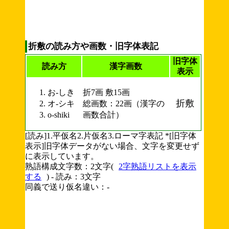
折敷の読み方や画数・旧字体表記
旧字体
読み方
漢字画数
表示
お-しき
折7画 敷15画
折敷
オ-シキ
総画数：22画（漢字の
o-shiki
画数合計）
[読み]1.平仮名2.片仮名3.ローマ字表記 *[旧字体
表示]旧字体データがない場合、文字を変更せず
に表示しています。
熟語構成文字数：2文字(
2字熟語リストを表示
する
) - 読み：3文字
同義で送り仮名違い：-