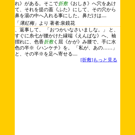
れ》がある。そこで
折敷
《おしき》へ穴をあけ
て、それを提の蓋《ふた》にして、その穴から
鼻を湯の中へ入れる事にした。鼻だけは....
「
薄紅梅
」より 著者:泉鏡花
、返事して、 「おつかいなさいましな。」 と、
すぐに糸七が腰かけた縁端《えんばな》へ、袖
摺れに、色香
折敷
く屈《かが》み腰で、手に水
色の半※《ハンケチ》を。 「私が、あの……」
と、その半※を足へ寄せる....
[折敷]もっと見る