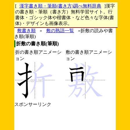
[
漢字書き順・筆順(書き方)調べ無料辞典
]漢字
の書き順・筆順（書き方）無料学習サイト。行
書体・ゴシック体や楷書体・など色々な字体(書
体)・デザインも画像表示。
敷書き順
»
敷の熟語一覧
»折敷の読みや書
き順(筆順)
折敷の書き順(筆順)
折の書き順アニメーシ
敷の書き順アニメーシ
ョン
ョン
スポンサーリンク