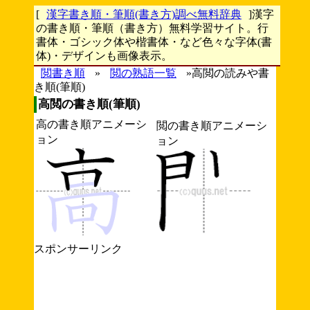
[
漢字書き順・筆順(書き方)調べ無料辞典
]漢字
の書き順・筆順（書き方）無料学習サイト。行
書体・ゴシック体や楷書体・など色々な字体(書
体)・デザインも画像表示。
閲書き順
»
閲の熟語一覧
»高閲の読みや書
き順(筆順)
高閲の書き順(筆順)
高の書き順アニメーシ
閲の書き順アニメーシ
ョン
ョン
スポンサーリンク