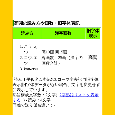
高閲の読み方や画数・旧字体表記
旧字体
読み方
漢字画数
表示
こう-え
つ
高10画 閲15画
高閲
コウ-エ
総画数：25画（漢字の
ツ
画数合計）
kou-etsu
[読み]1.平仮名2.片仮名3.ローマ字表記 *[旧字体
表示]旧字体データがない場合、文字を変更せず
に表示しています。
熟語構成文字数：2文字(
2字熟語リストを表示
する
) - 読み：4文字
同義で送り仮名違い：-