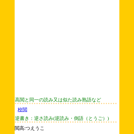
高閲と同一の読み又は似た読み熟語など
校閲
逆書き：逆さ読み(逆読み・倒語（とうご）)
閲高:つえうこ