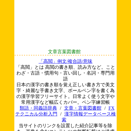
文章言葉図書館
「高閲」例文/複合語/意味
「高閲」とは 高閲の書き順、読み方など。こと
わざ・古語・慣用句・言い回し・名詞・専門用
語
日本の漢字の書き順を覚え正しい書き方で美文
字・綺麗な手書き文字、ボールペン字を書く為
の漢字学習フリーサイト。日常よく使う文字や
常用漢字など幅広くカバー。ペン字練習帳
類語・同義語辞典
/
文章・言葉図書館
/
FX
テクニカル分析入門
/
漢字情報データベース検
索
当サイトのリンクを設置した紹介記事等を除