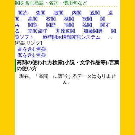
閲を含む熟語・名詞・慣用句など
閲読
査閲
披閲
内閲
親閲
巡
閲
高閲
校閲
検閲
観閲
閲
兵
閲覧
閲歴
簡閲
茘閲
閲す
る
簡閲点呼
井原道閲
加藤閲男
閲
覧ソフト
適時開示情報閲覧システム
...
[熟語リンク]
高を含む熟語
閲を含む熟語
高閲の使われ方検索(小説・文学作品等):言葉
の使い方
現在、「高閲」に該当するデータはありませ
ん。