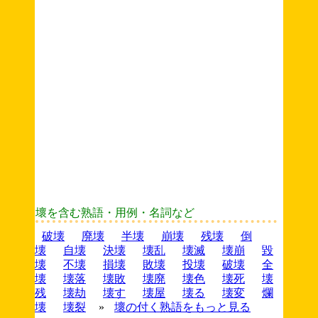
壞を含む熟語・用例・名詞など
破壊
廃壊
半壊
崩壊
残壊
倒
壊
自壊
決壊
壊乱
壊滅
壊崩
毀
壊
不壊
損壊
敗壊
投壊
破壊
全
壊
壊落
壊敗
壊廃
壊色
壊死
壊
残
壊劫
壊す
壊屋
壊る
壊変
爛
壊
壊裂
»
壞の付く熟語をもっと見る