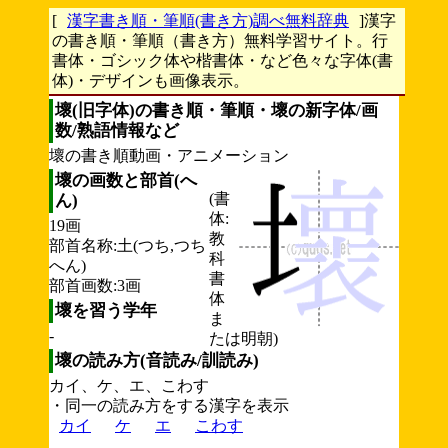
[
漢字書き順・筆順(書き方)調べ無料辞典
]漢字
の書き順・筆順（書き方）無料学習サイト。行
書体・ゴシック体や楷書体・など色々な字体(書
体)・デザインも画像表示。
壞(旧字体)の書き順・筆順・壞の新字体/画
数/熟語情報など
壞の書き順動画・アニメーション
壞の画数と部首(へ
(書
ん)
体:
19画
教
部首名称:土(つち,つち
科
へん)
書
部首画数:3画
体
壞を習う学年
ま
-
たは明朝)
壞の読み方(音読み/訓読み)
カイ、ケ、エ、こわす
・同一の読み方をする漢字を表示
カイ
ケ
エ
こわす