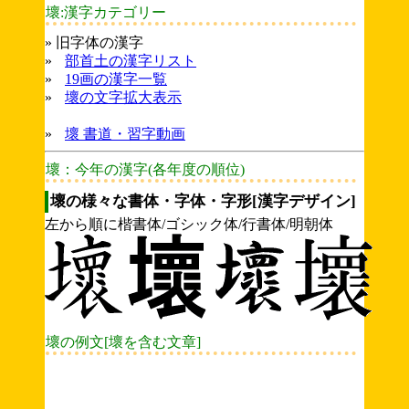
壞:漢字カテゴリー
» 旧字体の漢字
»
部首土の漢字リスト
»
19画の漢字一覧
»
壞の文字拡大表示
»
壞 書道・習字動画
壞：今年の漢字(各年度の順位)
壞の様々な書体・字体・字形[漢字デザイン]
左から順に楷書体/ゴシック体/行書体/明朝体
壞の例文[壞を含む文章]