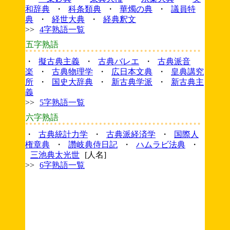
和辞典
・
科条類典
・
華燭の典
・
議員特
典
・
経世大典
・
経典釈文
>>
4字熟語一覧
五字熟語
・
擬古典主義
・
古典バレエ
・
古典派音
楽
・
古典物理学
・
広日本文典
・
皇典講究
所
・
国史大辞典
・
新古典学派
・
新古典主
義
>>
5字熟語一覧
六字熟語
・
古典統計力学
・
古典派経済学
・
国際人
権章典
・
讚岐典侍日記
・
ハムラビ法典
・
三池典太光世
[人名]
>>
6字熟語一覧