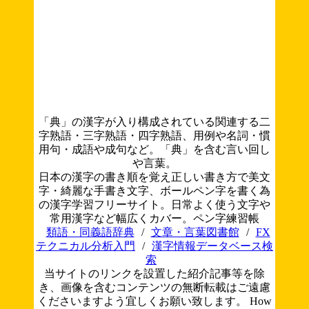
「典」の漢字が入り構成されている関連する二
字熟語・三字熟語・四字熟語、用例や名詞・慣
用句・成語や成句など。「典」を含む言い回し
や言葉。
日本の漢字の書き順を覚え正しい書き方で美文
字・綺麗な手書き文字、ボールペン字を書く為
の漢字学習フリーサイト。日常よく使う文字や
常用漢字など幅広くカバー。ペン字練習帳
類語・同義語辞典
/
文章・言葉図書館
/
FX
テクニカル分析入門
/
漢字情報データベース検
索
当サイトのリンクを設置した紹介記事等を除
き、画像を含むコンテンツの無断転載はご遠慮
くださいますよう宜しくお願い致します。
How