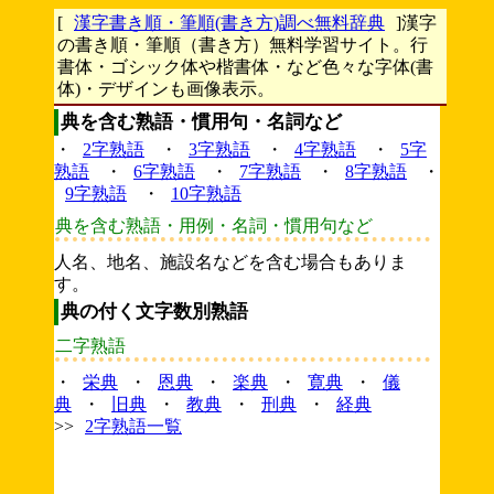
[
漢字書き順・筆順(書き方)調べ無料辞典
]漢字
の書き順・筆順（書き方）無料学習サイト。行
書体・ゴシック体や楷書体・など色々な字体(書
体)・デザインも画像表示。
典を含む熟語・慣用句・名詞など
・
2字熟語
・
3字熟語
・
4字熟語
・
5字
熟語
・
6字熟語
・
7字熟語
・
8字熟語
・
9字熟語
・
10字熟語
典を含む熟語・用例・名詞・慣用句など
人名、地名、施設名などを含む場合もありま
す。
典の付く文字数別熟語
二字熟語
・
栄典
・
恩典
・
楽典
・
寛典
・
儀
典
・
旧典
・
教典
・
刑典
・
経典
>>
2字熟語一覧