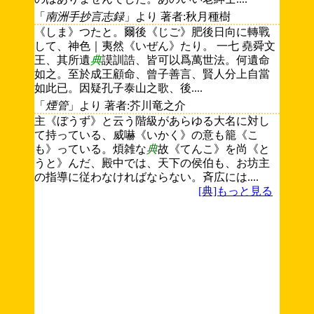
「
南洲手抄言志録
」より 著者:秋月種樹
《しま》つたと。爾後《じご》肥後日向に轉戰
して、神色｜夷然《いぜん》たり。 一七 堯舜文
王、其所遺
典
謨訓誥、皆可以爲萬世法。何遺命
如之。至於成王顧命、曾子善言、賢人分上自當
如此已。因疑孔子泰山之歌、後....
「
煙管
」より 著者:芥川竜之介
主《ぼうず》と云う階級があらゆる大名に対し
て持っている、威嚇《いかく》の意も籠《こ
も》っている。煩雑な
典
故《てんこ》を尚《と
うと》んだ、殿中では、天下の侯伯も、お坊主
の指導に従わなければならない。斉広には....
[典]もっと見る