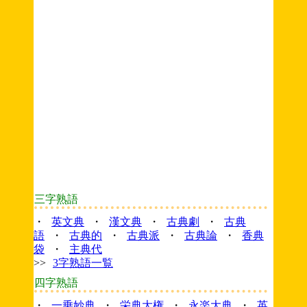
三字熟語
・
英文典
・
漢文典
・
古典劇
・
古典
語
・
古典的
・
古典派
・
古典論
・
香典
袋
・
主典代
>>
3字熟語一覧
四字熟語
・
一乗妙典
・
栄典大権
・
永楽大典
・
英