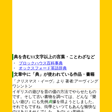
典を含む11文字以上の言葉・ことわざなど
・
ブロックハウス百科事典
・
オックスフォード英語辞典
文章中に「典」が使われている作品・書籍
「
クリスマス・イーヴ
」より 著者:アーヴィング
ワシントン
イギリスの遊びを昔の儘の方法でやらせたもの
です。そして古い書物を調べては、どんな『樂
しい遊び』にも先例
典
據を得ようとしました。
それでもですね、衒學といつてもあんな愉快な
のはありませんでした。あのいい老紳士....