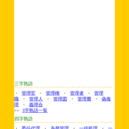
三字熟語
・
管理官
・
管理権
・
管理者
・
管理
職
・
管理人
・
管理図
・
管理費
・
偽推
理
・
義理合
>>
3字熟語一覧
四字熟語
・
委任代理
・
為替管理
・
一括処理
・
一