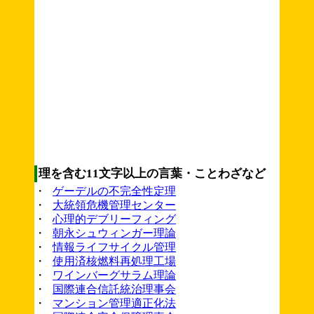
理を含む11文字以上の言葉・ことわざなど
・
ゲーデルの不完全性定理
・
大統領危機管理センター
・
心理的デブリーフィング
・
朝永シュウィンガー理論
・
情報ライフサイクル管理
・
使用済核燃料再処理工場
・
ワインバーグサラム理論
・
国際連合信託統治理事会
・
マンション管理適正化法