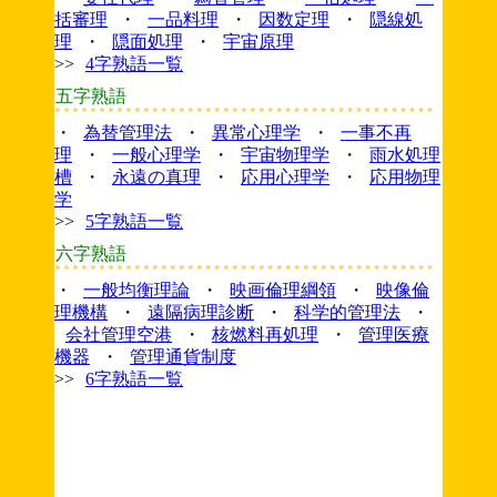
括審理
・
一品料理
・
因数定理
・
隠線処
理
・
隠面処理
・
宇宙原理
>>
4字熟語一覧
五字熟語
・
為替管理法
・
異常心理学
・
一事不再
理
・
一般心理学
・
宇宙物理学
・
雨水処理
槽
・
永遠の真理
・
応用心理学
・
応用物理
学
>>
5字熟語一覧
六字熟語
・
一般均衡理論
・
映画倫理綱領
・
映像倫
理機構
・
遠隔病理診断
・
科学的管理法
・
会社管理空港
・
核燃料再処理
・
管理医療
機器
・
管理通貨制度
>>
6字熟語一覧