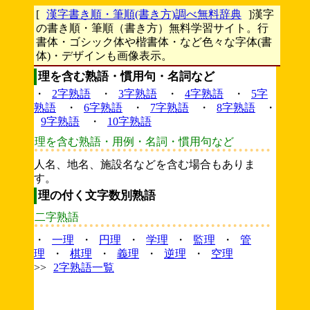
[
漢字書き順・筆順(書き方)調べ無料辞典
]漢字
の書き順・筆順（書き方）無料学習サイト。行
書体・ゴシック体や楷書体・など色々な字体(書
体)・デザインも画像表示。
理を含む熟語・慣用句・名詞など
・
2字熟語
・
3字熟語
・
4字熟語
・
5字
熟語
・
6字熟語
・
7字熟語
・
8字熟語
・
9字熟語
・
10字熟語
理を含む熟語・用例・名詞・慣用句など
人名、地名、施設名などを含む場合もありま
す。
理の付く文字数別熟語
二字熟語
・
一理
・
円理
・
学理
・
監理
・
管
理
・
棋理
・
義理
・
逆理
・
空理
>>
2字熟語一覧