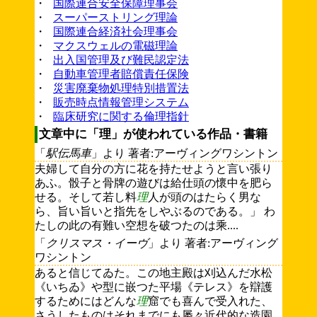
・
国際連合安全保障理事会
・
スーパーストリング理論
・
国際連合経済社会理事会
・
マクスウェルの電磁理論
・
出入国管理及び難民認定法
・
自動車管理者賠償責任保険
・
災害廃棄物処理特別措置法
・
販売時点情報管理システム
・
臨床研究に関する倫理指針
文章中に「理」が使われている作品・書籍
「
駅伝馬車
」より 著者:アーヴィングワシントン
夫婦して自分の方に花を持たせようと言い張り
あふ。骰子と骨牌の遊びは給仕頭の懷中を肥ら
せる。そして若し料
理
人が頭のはたらく男な
ら、旨い旨いと指先をしやぶるのである。」 わ
たしの此の有難い空想を破つたのは乘....
「
クリスマス・イーヴ
」より 著者:アーヴィング
ワシントン
あると信じてゐた。この地主殿は刈込んだ水松
《いちゐ》や型に嵌つた平場《テレス》を辯護
するためにはどんな
理
窟でも喜んで受入れた、
さうしたものはそれまでにも屡々近代的な造園