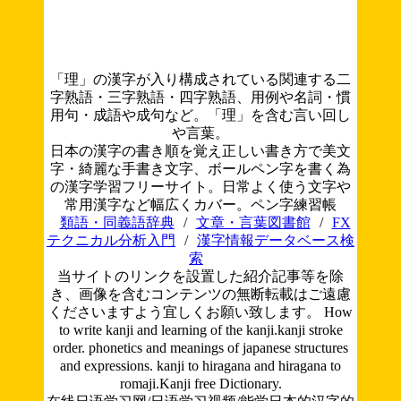
「理」の漢字が入り構成されている関連する二
字熟語・三字熟語・四字熟語、用例や名詞・慣
用句・成語や成句など。「理」を含む言い回し
や言葉。
日本の漢字の書き順を覚え正しい書き方で美文
字・綺麗な手書き文字、ボールペン字を書く為
の漢字学習フリーサイト。日常よく使う文字や
常用漢字など幅広くカバー。ペン字練習帳
類語・同義語辞典
/
文章・言葉図書館
/
FX
テクニカル分析入門
/
漢字情報データベース検
索
当サイトのリンクを設置した紹介記事等を除
き、画像を含むコンテンツの無断転載はご遠慮
くださいますよう宜しくお願い致します。
How
to write kanji and learning of the kanji.kanji stroke
order. phonetics and meanings of japanese structures
and expressions. kanji to hiragana and hiragana to
romaji.Kanji free Dictionary.