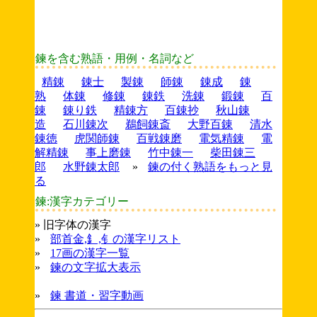
鍊を含む熟語・用例・名詞など
精錬
錬士
製錬
師錬
錬成
錬
熟
体錬
修錬
錬鉄
洗錬
鍛錬
百
錬
錬り鉄
精錬方
百錬抄
秋山錬
造
石川錬次
鵜飼錬斎
大野百錬
清水
錬徳
虎関師錬
百戦錬磨
電気精錬
電
解精錬
事上磨錬
竹中錬一
柴田錬三
郎
水野錬太郎
»
鍊の付く熟語をもっと見
る
鍊:漢字カテゴリー
» 旧字体の漢字
»
部首金,釒,钅の漢字リスト
»
17画の漢字一覧
»
鍊の文字拡大表示
»
鍊 書道・習字動画