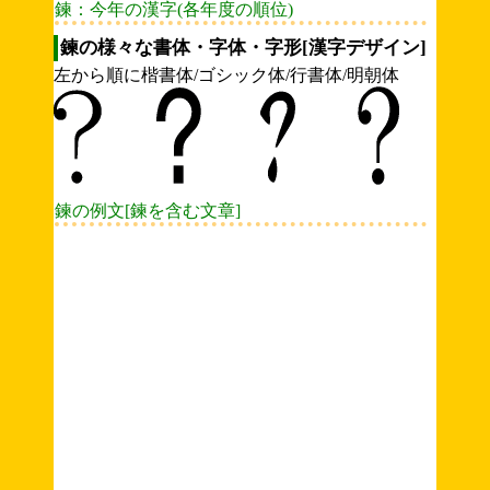
鍊：今年の漢字(各年度の順位)
鍊の様々な書体・字体・字形[漢字デザイン]
左から順に楷書体/ゴシック体/行書体/明朝体
鍊の例文[鍊を含む文章]