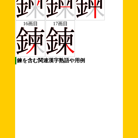
16画目
17画目
鍊を含む関連漢字熟語や用例