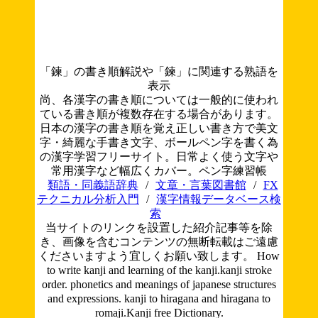
「鍊」の書き順解説や「鍊」に関連する熟語を
表示
尚、各漢字の書き順については一般的に使われ
ている書き順が複数存在する場合があります。
日本の漢字の書き順を覚え正しい書き方で美文
字・綺麗な手書き文字、ボールペン字を書く為
の漢字学習フリーサイト。日常よく使う文字や
常用漢字など幅広くカバー。ペン字練習帳
類語・同義語辞典
/
文章・言葉図書館
/
FX
テクニカル分析入門
/
漢字情報データベース検
索
当サイトのリンクを設置した紹介記事等を除
き、画像を含むコンテンツの無断転載はご遠慮
くださいますよう宜しくお願い致します。
How
to write kanji and learning of the kanji.kanji stroke
order. phonetics and meanings of japanese structures
and expressions. kanji to hiragana and hiragana to
romaji.Kanji free Dictionary.