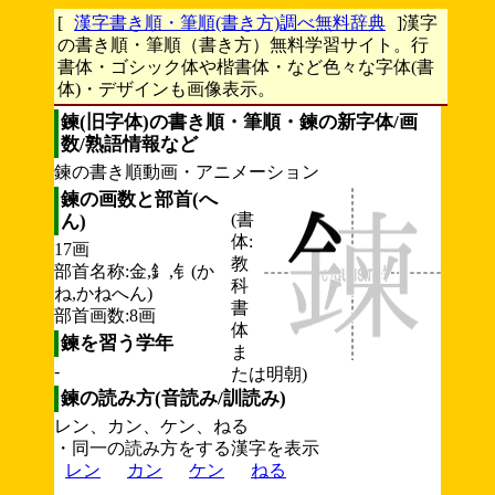
[
漢字書き順・筆順(書き方)調べ無料辞典
]漢字
の書き順・筆順（書き方）無料学習サイト。行
書体・ゴシック体や楷書体・など色々な字体(書
体)・デザインも画像表示。
鍊(旧字体)の書き順・筆順・鍊の新字体/画
数/熟語情報など
鍊の書き順動画・アニメーション
鍊の画数と部首(へ
(書
ん)
体:
17画
教
部首名称:金,釒,钅(か
科
ね,かねへん)
書
部首画数:8画
体
鍊を習う学年
ま
-
たは明朝)
鍊の読み方(音読み/訓読み)
レン、カン、ケン、ねる
・同一の読み方をする漢字を表示
レン
カン
ケン
ねる