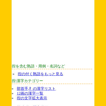
揑を含む熟語・用例・名詞など
»
揑の付く熟語をもっと見る
揑:漢字カテゴリー
»
部首手,扌の漢字リスト
»
12画の漢字一覧
»
揑の文字拡大表示