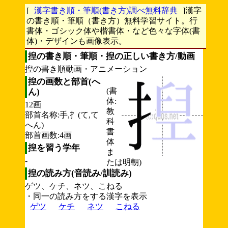
[
漢字書き順・筆順(書き方)調べ無料辞典
]漢字
の書き順・筆順（書き方）無料学習サイト。行
書体・ゴシック体や楷書体・など色々な字体(書
体)・デザインも画像表示。
揑の書き順・筆順・揑の正しい書き方/動画
揑の書き順動画・アニメーション
揑の画数と部首(へ
(書
ん)
体:
12画
教
部首名称:手,扌(て,て
科
へん)
書
部首画数:4画
体
揑を習う学年
ま
-
たは明朝)
揑の読み方(音読み/訓読み)
ゲツ、ケチ、ネツ、こねる
・同一の読み方をする漢字を表示
ゲツ
ケチ
ネツ
こねる