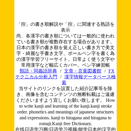
「揑」の書き順解説や「揑」に関連する熟語を
表示
尚、各漢字の書き順については一般的に使われ
ている書き順が複数存在する場合があります。
日本の漢字の書き順を覚え正しい書き方で美文
字・綺麗な手書き文字、ボールペン字を書く為
の漢字学習フリーサイト。日常よく使う文字や
常用漢字など幅広くカバー。ペン字練習帳
類語・同義語辞典
/
文章・言葉図書館
/
FX
テクニカル分析入門
/
漢字情報データベース検
索
当サイトのリンクを設置した紹介記事等を除
き、画像を含むコンテンツの無断転載はご遠慮
くださいますよう宜しくお願い致します。
How
to write kanji and learning of the kanji.kanji stroke
order. phonetics and meanings of japanese structures
and expressions. kanji to hiragana and hiragana to
romaji.Kanji free Dictionary.
在线日语学习网/日语学习视频/能学日本的汉字的