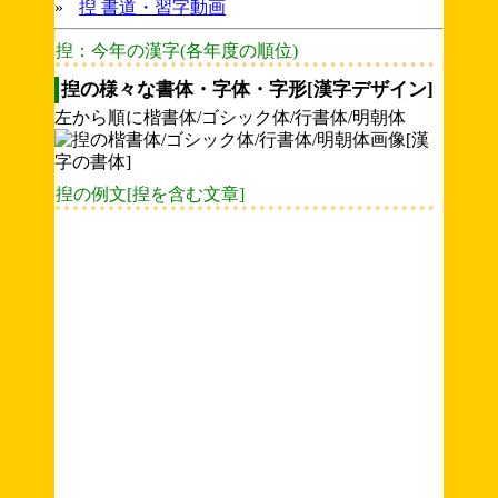
»
揑 書道・習字動画
揑：今年の漢字(各年度の順位)
揑の様々な書体・字体・字形[漢字デザイン]
左から順に楷書体/ゴシック体/行書体/明朝体
揑の例文[揑を含む文章]