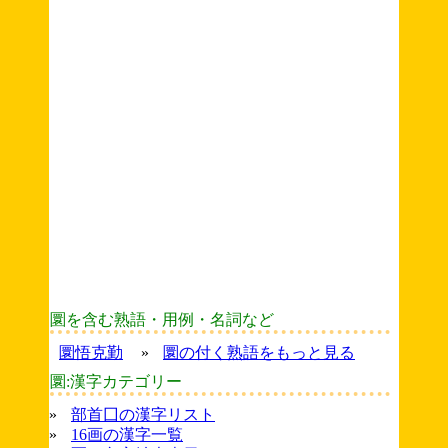
圜を含む熟語・用例・名詞など
圜悟克勤
»
圜の付く熟語をもっと見る
圜:漢字カテゴリー
»
部首囗の漢字リスト
»
16画の漢字一覧