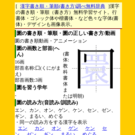
[
漢字書き順・筆順(書き方)調べ無料辞典
]漢字
の書き順・筆順（書き方）無料学習サイト。行
書体・ゴシック体や楷書体・など色々な字体(書
体)・デザインも画像表示。
圜の書き順・筆順・圜の正しい書き方/動画
圜の書き順動画・アニメーション
圜の画数と部首(へ
(書
ん)
体:
16画
教
部首名称:囗(くにがま
科
え)
書
部首画数:3画
体
圜を習う学年
ま
-
たは明朝)
圜の読み方(音読み/訓読み)
エン、カン、オン、ゲン、ケン、セン、ゼン、
ギン、まるい、めぐる
・同一の読み方をする漢字を表示
エン
カン
オン
ゲン
ケン
セ
ン
ゼン
ギン
まるい
めぐる