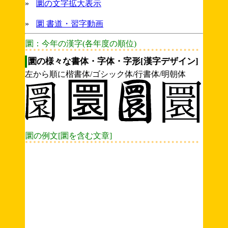
»
圜の文字拡大表示
»
圜 書道・習字動画
圜：今年の漢字(各年度の順位)
圜の様々な書体・字体・字形[漢字デザイン]
左から順に楷書体/ゴシック体/行書体/明朝体
圜の例文[圜を含む文章]