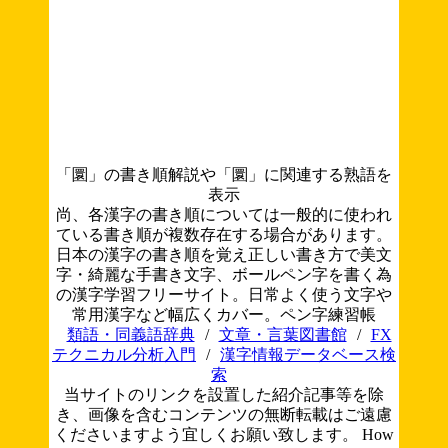
「圜」の書き順解説や「圜」に関連する熟語を
表示
尚、各漢字の書き順については一般的に使われ
ている書き順が複数存在する場合があります。
日本の漢字の書き順を覚え正しい書き方で美文
字・綺麗な手書き文字、ボールペン字を書く為
の漢字学習フリーサイト。日常よく使う文字や
常用漢字など幅広くカバー。ペン字練習帳
類語・同義語辞典
/
文章・言葉図書館
/
FX
テクニカル分析入門
/
漢字情報データベース検
索
当サイトのリンクを設置した紹介記事等を除
き、画像を含むコンテンツの無断転載はご遠慮
くださいますよう宜しくお願い致します。
How