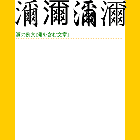
濔の例文[濔を含む文章]