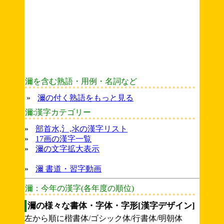
濔を含む熟語・用例・名詞など
»
濔の付く熟語をもっと見る
濔:漢字カテゴリー
»
部首水,氵,氺の漢字リスト
»
17画の漢字一覧
»
濔の文字拡大表示
»
濔 書道・習字動画
濔：今年の漢字(各年度の順位)
濔の様々な書体・字体・字形[漢字デザイン]
左から順に楷書体/ゴシック体/行書体/明朝体