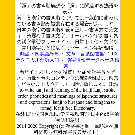
「濔」の書き順解説や「濔」に関連する熟語を
表示
尚、各漢字の書き順については一般的に使われ
ている書き順が複数存在する場合があります。
日本の漢字の書き順を覚え正しい書き方で美文
字・綺麗な手書き文字、ボールペン字を書く為
の漢字学習フリーサイト。日常よく使う文字や
常用漢字など幅広くカバー。ペン字練習帳
類語・同義語辞典
/
文章・言葉図書館
/
FX
テクニカル分析入門
/
漢字情報データベース検
索
当サイトのリンクを設置した紹介記事等を除
き、画像を含むコンテンツの無断転載はご遠慮
くださいますよう宜しくお願い致します。
How
to write kanji and learning of the kanji.kanji stroke
order. phonetics and meanings of japanese structures
and expressions. kanji to hiragana and hiragana to
romaji.Kanji free Dictionary.
在线日语学习网/日语学习视频/能学日本的汉字的
写法和意思
2014-2026 Copyright (c) 漢字書き順・筆順調べ無
料辞典（無料漢字辞典サイト）