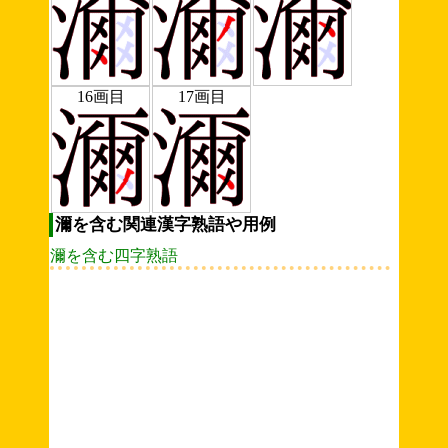
16画目
17画目
濔を含む関連漢字熟語や用例
濔を含む四字熟語