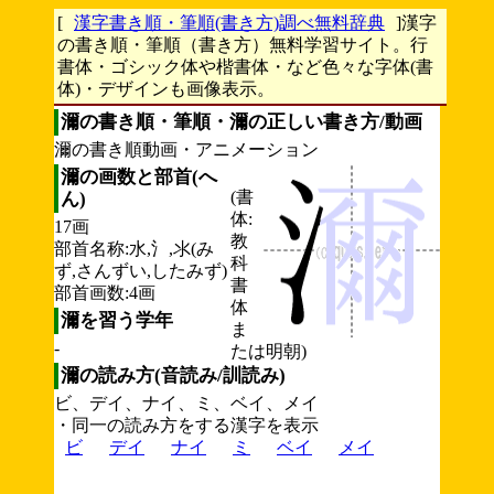
[
漢字書き順・筆順(書き方)調べ無料辞典
]漢字
の書き順・筆順（書き方）無料学習サイト。行
書体・ゴシック体や楷書体・など色々な字体(書
体)・デザインも画像表示。
濔の書き順・筆順・濔の正しい書き方/動画
濔の書き順動画・アニメーション
濔の画数と部首(へ
(書
ん)
体:
17画
教
部首名称:水,氵,氺(み
科
ず,さんずい,したみず)
書
部首画数:4画
体
濔を習う学年
ま
-
たは明朝)
濔の読み方(音読み/訓読み)
ビ、デイ、ナイ、ミ、ベイ、メイ
・同一の読み方をする漢字を表示
ビ
デイ
ナイ
ミ
ベイ
メイ