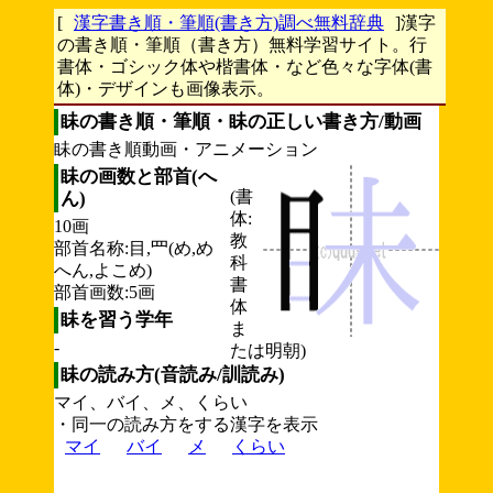
[
漢字書き順・筆順(書き方)調べ無料辞典
]漢字
の書き順・筆順（書き方）無料学習サイト。行
書体・ゴシック体や楷書体・など色々な字体(書
体)・デザインも画像表示。
眛の書き順・筆順・眛の正しい書き方/動画
眛の書き順動画・アニメーション
眛の画数と部首(へ
(書
ん)
体:
10画
教
部首名称:目,罒(め,め
科
へん,よこめ)
書
部首画数:5画
体
眛を習う学年
ま
-
たは明朝)
眛の読み方(音読み/訓読み)
マイ、バイ、メ、くらい
・同一の読み方をする漢字を表示
マイ
バイ
メ
くらい