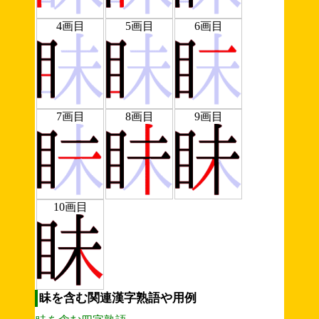
4画目
5画目
6画目
7画目
8画目
9画目
10画目
眛を含む関連漢字熟語や用例