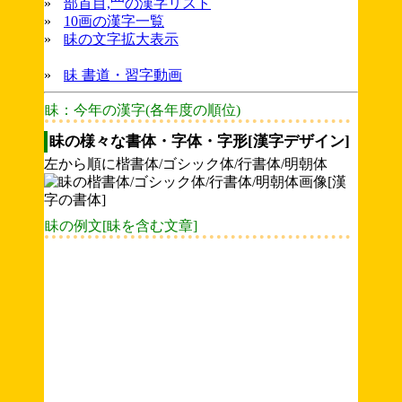
»
部首目,罒の漢字リスト
»
10画の漢字一覧
»
眛の文字拡大表示
»
眛 書道・習字動画
眛：今年の漢字(各年度の順位)
眛の様々な書体・字体・字形[漢字デザイン]
左から順に楷書体/ゴシック体/行書体/明朝体
眛の例文[眛を含む文章]