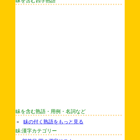
眛を含む四字熟語
眛を含む熟語・用例・名詞など
»
眛の付く熟語をもっと見る
眛:漢字カテゴリー