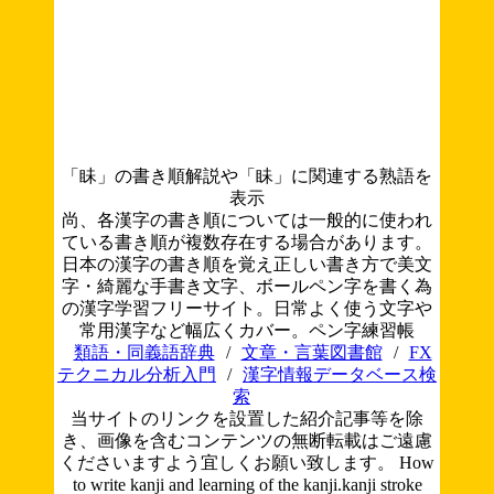
「眛」の書き順解説や「眛」に関連する熟語を
表示
尚、各漢字の書き順については一般的に使われ
ている書き順が複数存在する場合があります。
日本の漢字の書き順を覚え正しい書き方で美文
字・綺麗な手書き文字、ボールペン字を書く為
の漢字学習フリーサイト。日常よく使う文字や
常用漢字など幅広くカバー。ペン字練習帳
類語・同義語辞典
/
文章・言葉図書館
/
FX
テクニカル分析入門
/
漢字情報データベース検
索
当サイトのリンクを設置した紹介記事等を除
き、画像を含むコンテンツの無断転載はご遠慮
くださいますよう宜しくお願い致します。
How
to write kanji and learning of the kanji.kanji stroke