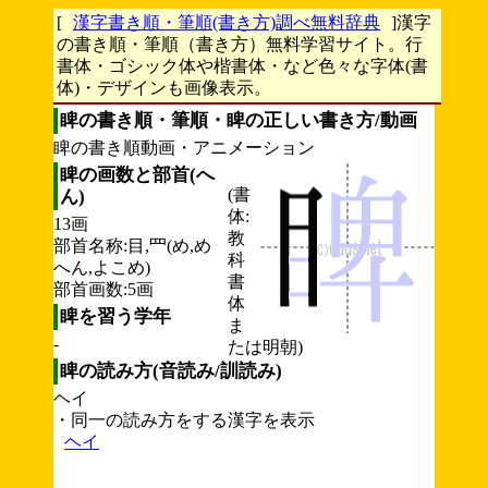
[
漢字書き順・筆順(書き方)調べ無料辞典
]漢字
の書き順・筆順（書き方）無料学習サイト。行
書体・ゴシック体や楷書体・など色々な字体(書
体)・デザインも画像表示。
睥の書き順・筆順・睥の正しい書き方/動画
睥の書き順動画・アニメーション
睥の画数と部首(へ
(書
ん)
体:
13画
教
部首名称:目,罒(め,め
科
へん,よこめ)
書
部首画数:5画
体
睥を習う学年
ま
-
たは明朝)
睥の読み方(音読み/訓読み)
ヘイ
・同一の読み方をする漢字を表示
ヘイ