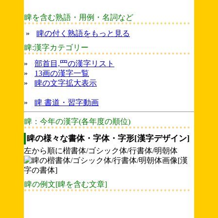
睥を含む熟語・用例・名詞など
»
睥の付く熟語をもっと見る
睥:漢字カテゴリー
»
部首目,罒の漢字リスト
»
13画の漢字一覧
»
睥の文字拡大表示
»
睥 書道・習字動画
睥：今年の漢字(各年度の順位)
睥の様々な書体・字体・字形[漢字デザイン]
左から順に楷書体/ゴシック体/行書体/明朝体
睥の例文[睥を含む文章]