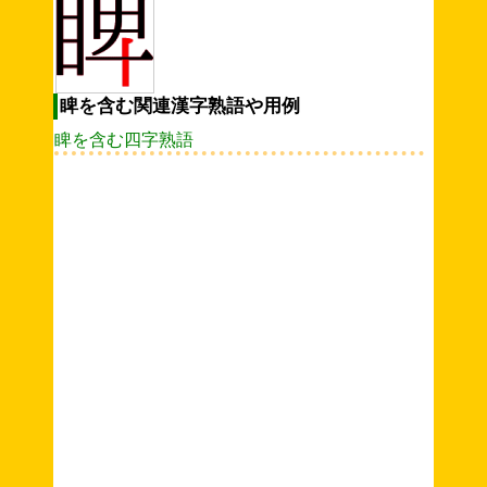
睥を含む関連漢字熟語や用例
睥を含む四字熟語