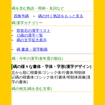
碼を含む熟語・用例・名詞など
四角号碼
»
碼の付く熟語をもっと見る
碼:漢字カテゴリー
»
部首石の漢字リスト
»
15画の漢字一覧
»
碼の文字拡大表示
»
碼 書道・習字動画
碼：今年の漢字(各年度の順位)
碼の様々な書体・字体・字形[漢字デザイン]
左から順に楷書体/ゴシック体/行書体/明朝体
碼の例文[碼を含む文章]