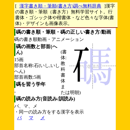
[
漢字書き順・筆順(書き方)調べ無料辞典
]漢字
の書き順・筆順（書き方）無料学習サイト。行
書体・ゴシック体や楷書体・など色々な字体(書
体)・デザインも画像表示。
碼の書き順・筆順・碼の正しい書き方/動画
碼の書き順動画・アニメーション
碼の画数と部首(へ
(書
ん)
体:
15画
教
部首名称:石(いし,いし
科
へん)
書
部首画数:5画
体
碼を習う学年
ま
-
たは明朝)
碼の読み方(音読み/訓読み)
バ、マ、メ
・同一の読み方をする漢字を表示
バ
マ
メ