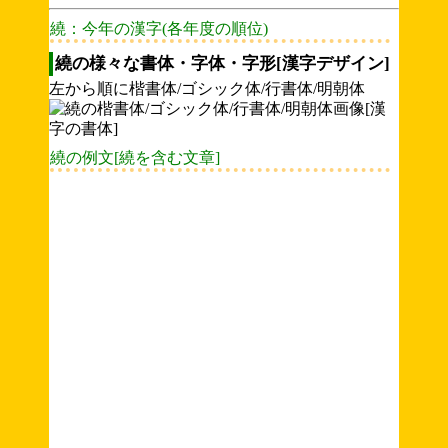
繞：今年の漢字(各年度の順位)
繞の様々な書体・字体・字形[漢字デザイン]
左から順に楷書体/ゴシック体/行書体/明朝体
繞の例文[繞を含む文章]