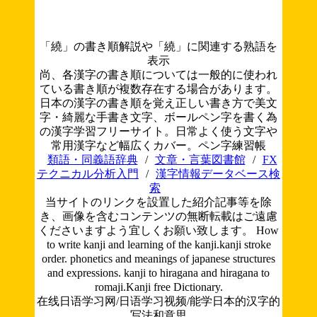
「繞」の書き順解説や「繞」に関連する熟語を
表示
尚、各漢字の書き順については一般的に使われ
ている書き順が複数存在する場合があります。
日本の漢字の書き順を覚え正しい書き方で美文
字・綺麗な手書き文字、ボールペン字を書く為
の漢字学習フリーサイト。日常よく使う文字や
常用漢字など幅広くカバー。ペン字練習帳
類語・同義語辞典
/
文章・言葉図書館
/
FX
テクニカル分析入門
/
漢字情報データベース検
索
当サイトのリンクを設置した紹介記事等を除
き、画像を含むコンテンツの無断転載はご遠慮
くださいますよう宜しくお願い致します。
How
to write kanji and learning of the kanji.kanji stroke
order. phonetics and meanings of japanese structures
and expressions. kanji to hiragana and hiragana to
romaji.Kanji free Dictionary.
在线日语学习网/日语学习视频/能学日本的汉字的
写法和意思