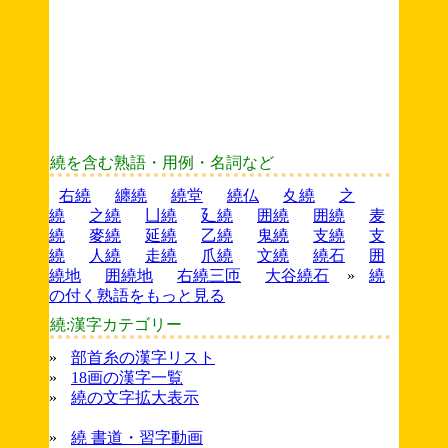
繞を含む熟語・用例・名詞など
右繞
纏繞
繞堂
繞仏
夊繞
之
繞
之繞
凵繞
廴繞
囲繞
囲繞
麦
繞
麥繞
延繞
乙繞
鬼繞
支繞
支
繞
人繞
走繞
爪繞
文繞
繞石
囲
繞地
囲繞地
右繞三匝
大谷繞石
»
繞
の付く熟語をもっと見る
繞:漢字カテゴリー
»
部首糸の漢字リスト
»
18画の漢字一覧
»
繞の文字拡大表示
»
繞 書道・習字動画