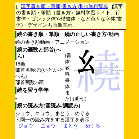
[
漢字書き順・筆順(書き方)調べ無料辞典
]漢字
の書き順・筆順（書き方）無料学習サイト。行
書体・ゴシック体や楷書体・など色々な字体(書
体)・デザインも画像表示。
繞の書き順・筆順・繞の正しい書き方/動画
繞の書き順動画・アニメーション
繞の画数と部首(へ
(書
ん)
体:
18画
教
部首名称:糸(いと,いと
科
へん)
書
部首画数:6画
体
繞を習う学年
ま
-
たは明朝)
繞の読み方(音読み/訓読み)
ジョウ、ニョウ、まとう、めぐる
・同一の読み方をする漢字を表示
ジョウ
ニョウ
まとう
めぐる