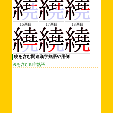
16画目
17画目
18画目
繞を含む関連漢字熟語や用例
繞を含む四字熟語