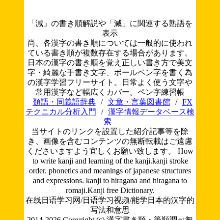
「減」の書き順解説や「減」に関連する熟語を
表示
尚、各漢字の書き順については一般的に使われ
ている書き順が複数存在する場合があります。
日本の漢字の書き順を覚え正しい書き方で美文
字・綺麗な手書き文字、ボールペン字を書く為
の漢字学習フリーサイト。日常よく使う文字や
常用漢字など幅広くカバー。ペン字練習帳
類語・同義語辞典
/
文章・言葉図書館
/
FX
テクニカル分析入門
/
漢字情報データベース検
索
当サイトのリンクを設置した紹介記事等を除
き、画像を含むコンテンツの無断転載はご遠慮
くださいますよう宜しくお願い致します。
How
to write kanji and learning of the kanji.kanji stroke
order. phonetics and meanings of japanese structures
and expressions. kanji to hiragana and hiragana to
romaji.Kanji free Dictionary.
在线日语学习网/日语学习视频/能学日本的汉字的
写法和意思
2014-2026 Copyright (c) 漢字書き順・筆順調べ無