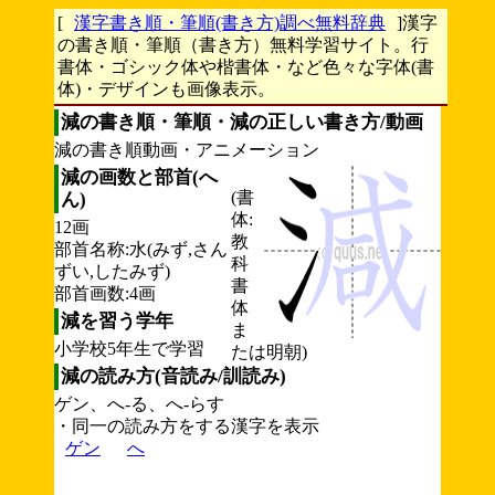
[
漢字書き順・筆順(書き方)調べ無料辞典
]漢字
の書き順・筆順（書き方）無料学習サイト。行
書体・ゴシック体や楷書体・など色々な字体(書
体)・デザインも画像表示。
減の書き順・筆順・減の正しい書き方/動画
減の書き順動画・アニメーション
減の画数と部首(へ
(書
ん)
体:
12画
教
部首名称:水(みず,さん
科
ずい,したみず)
書
部首画数:4画
体
減を習う学年
ま
小学校5年生で学習
たは明朝)
減の読み方(音読み/訓読み)
ゲン、へ-る、へ-らす
・同一の読み方をする漢字を表示
ゲン
へ