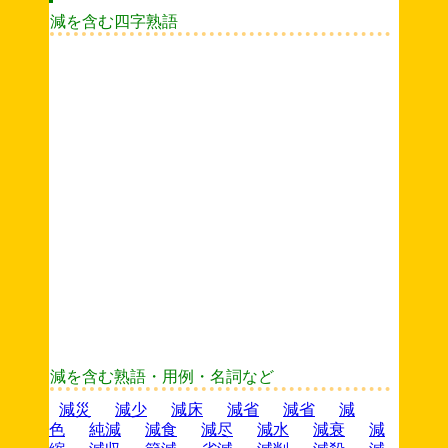
減を含む四字熟語
減を含む熟語・用例・名詞など
減災
減少
減床
減省
減省
減
色
純減
減食
減尽
減水
減衰
減