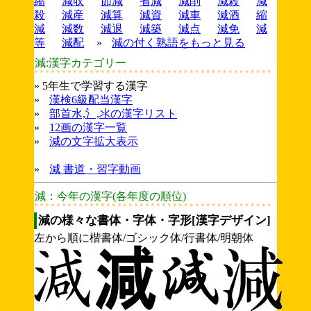
縮
減収
節減
省減
減削
減殺
減
殺
減産
減算
減資
減車
減酒
縮
減
減数
減退
減築
減点
減免
減
等
減配
»
減の付く熟語をもっと見る
減:漢字カテゴリー
» 5年生で学習する漢字
»
漢検6級配当漢字
»
部首水,氵,氺の漢字リスト
»
12画の漢字一覧
»
減の文字拡大表示
»
減 書道・習字動画
減：今年の漢字(各年度の順位)
減の様々な書体・字体・字形[漢字デザイン]
左から順に楷書体/ゴシック体/行書体/明朝体