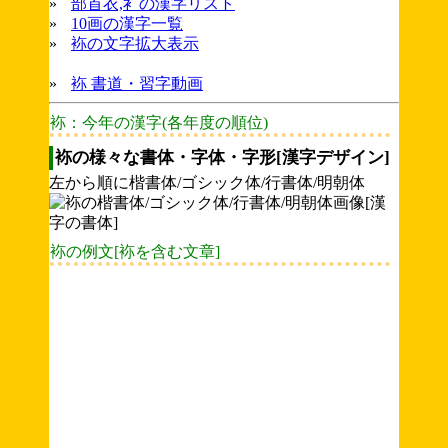
»
部首衣,衤の漢字リスト
»
10画の漢字一覧
»
袮の文字拡大表示
»
袮 書道・習字動画
袮：今年の漢字(各年度の順位)
袮の様々な書体・字体・字形[漢字デザイン]
左から順に楷書体/ゴシック体/行書体/明朝体
袮の例文[袮を含む文章]