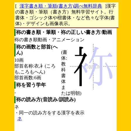
[
漢字書き順・筆順(書き方)調べ無料辞典
]漢字
の書き順・筆順（書き方）無料学習サイト。行
書体・ゴシック体や楷書体・など色々な字体(書
体)・デザインも画像表示。
袮の書き順・筆順・袮の正しい書き方/動画
袮の書き順動画・アニメーション
袮の画数と部首(へ
(書
ん)
体:
10画
教
部首名称:衣,衤(ころ
科
も,ころもへん)
書
部首画数:6画
体
袮を習う学年
ま
-
たは明朝)
袮の読み方(音読み/訓読み)
ネ
・同一の読み方をする漢字を表示
ネ