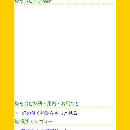
袮を含む四字熟語
袮を含む熟語・用例・名詞など
»
袮の付く熟語をもっと見る
袮:漢字カテゴリー