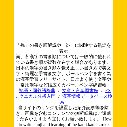
「袮」の書き順解説や「袮」に関連する熟語を
表示
尚、各漢字の書き順については一般的に使われ
ている書き順が複数存在する場合があります。
日本の漢字の書き順を覚え正しい書き方で美文
字・綺麗な手書き文字、ボールペン字を書く為
の漢字学習フリーサイト。日常よく使う文字や
常用漢字など幅広くカバー。ペン字練習帳
類語・同義語辞典
/
文章・言葉図書館
/
FX
テクニカル分析入門
/
漢字情報データベース検
索
当サイトのリンクを設置した紹介記事等を除
き、画像を含むコンテンツの無断転載はご遠慮
くださいますよう宜しくお願い致します。
How
to write kanji and learning of the kanji.kanji stroke