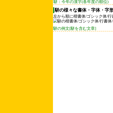
駢：今年の漢字(各年度の順位)
駢の様々な書体・字体・字形
左から順に楷書体/ゴシック体/行
駢の例文[駢を含む文章]