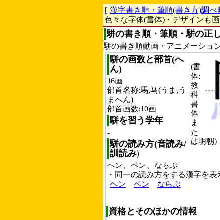
[
漢字書き順・筆順(書き方)調べ
色々な字体(書体)・デザインも
駢の書き順・筆順・駢の正し
駢の書き順動画・アニメーショ
駢の画数と部首(へ
(書
ん)
体:
16画
教
部首名称:馬,马(うま,う
科
まへん)
書
部首画数:10画
体
駢を習う学年
ま
た
-
は明朝)
駢の読み方(音読み/
訓読み)
ヘン、ベン、ならぶ
・同一の読み方をする漢字を表
ヘン
ベン
ならぶ
資格とそのほかの情報