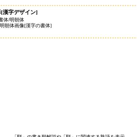
[漢字デザイン]
書体/明朝体
「駢」の書き順解説や「駢」に関連する熟語を表示