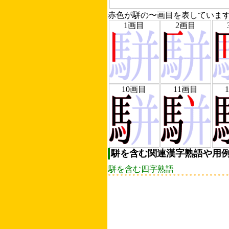
赤色が駢の〜画目を表していま
1画目
2画目
10画目
11画目
駢を含む関連漢字熟語や用
駢を含む四字熟語