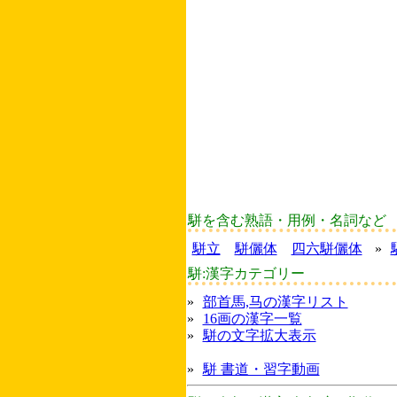
駢を含む熟語・用例・名詞など
駢立
駢儷体
四六駢儷体
»
駢:漢字カテゴリー
»
部首馬,马の漢字リスト
»
16画の漢字一覧
»
駢の文字拡大表示
»
駢 書道・習字動画