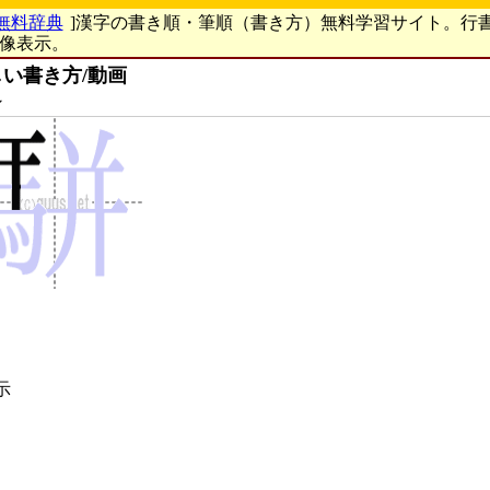
無料辞典
]漢字の書き順・筆順（書き方）無料学習サイト。行
画像表示。
い書き方/動画
ン
示