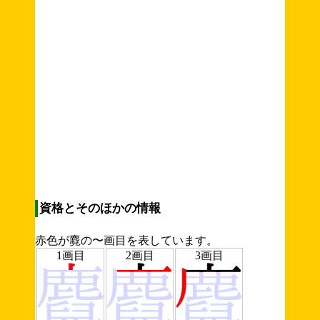
資格とそのほかの情報
赤色が麑の〜画目を表しています。
1画目
2画目
3画目