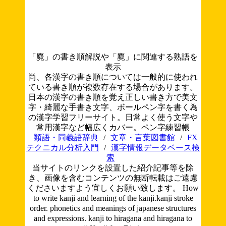
「麑」の書き順解説や「麑」に関連する熟語を
表示
尚、各漢字の書き順については一般的に使われ
ている書き順が複数存在する場合があります。
日本の漢字の書き順を覚え正しい書き方で美文
字・綺麗な手書き文字、ボールペン字を書く為
の漢字学習フリーサイト。日常よく使う文字や
常用漢字など幅広くカバー。ペン字練習帳
類語・同義語辞典
/
文章・言葉図書館
/
FX
テクニカル分析入門
/
漢字情報データベース検
索
当サイトのリンクを設置した紹介記事等を除
き、画像を含むコンテンツの無断転載はご遠慮
くださいますよう宜しくお願い致します。
How
to write kanji and learning of the kanji.kanji stroke
order. phonetics and meanings of japanese structures
and expressions. kanji to hiragana and hiragana to