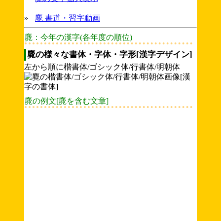
»
麑 書道・習字動画
麑：今年の漢字(各年度の順位)
麑の様々な書体・字体・字形[漢字デザイン]
左から順に楷書体/ゴシック体/行書体/明朝体
麑の例文[麑を含む文章]