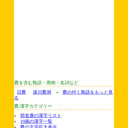
麑を含む熟語・用例・名詞など
日麑
湯川麑洞
»
麑の付く熟語をもっと見
る
麑:漢字カテゴリー
»
部首鹿の漢字リスト
»
19画の漢字一覧
»
麑の文字拡大表示