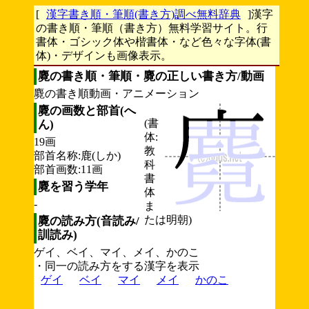
[
漢字書き順・筆順(書き方)調べ無料辞典
]漢字
の書き順・筆順（書き方）無料学習サイト。行
書体・ゴシック体や楷書体・など色々な字体(書
体)・デザインも画像表示。
麑の書き順・筆順・麑の正しい書き方/動画
麑の書き順動画・アニメーション
麑の画数と部首(へ
(書
ん)
体:
19画
教
部首名称:鹿(しか)
科
部首画数:11画
書
麑を習う学年
体
-
ま
たは明朝)
麑の読み方(音読み/
訓読み)
ゲイ、ベイ、マイ、メイ、かのこ
・同一の読み方をする漢字を表示
ゲイ
ベイ
マイ
メイ
かのこ