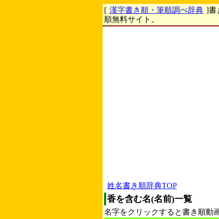
[
漢字書き順・筆順調べ辞典
]
順無料サイト。
姓名書き順辞典TOP
香を含む名(名前)一覧
名字をクリックすると書き順動