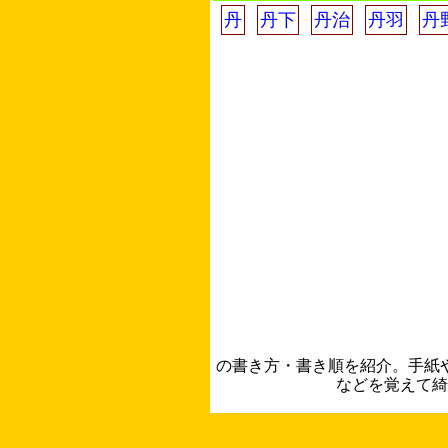
丹
丹下
丹治
丹羽
丹
の書き方・書き順を紹介。手紙
などを覚えて綺