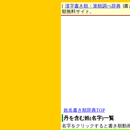
[
漢字書き順・筆順調べ辞典
]
順無料サイト。
姓名書き順辞典TOP
丹を含む姓(名字)一覧
名字をクリックすると書き順動