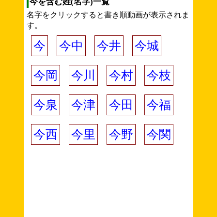
今を含む姓(名字)一覧
名字をクリックすると書き順動画が表示されま
す。
今
今中
今井
今城
今岡
今川
今村
今枝
今泉
今津
今田
今福
今西
今里
今野
今関