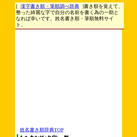
[
漢字書き順・筆順調べ辞典
]書き順を覚えて、
整った綺麗な字で自分の名前を書く為の一助と
なれば幸いです。姓名書き順・筆順無料サイ
ト。
姓名書き順辞典TOP