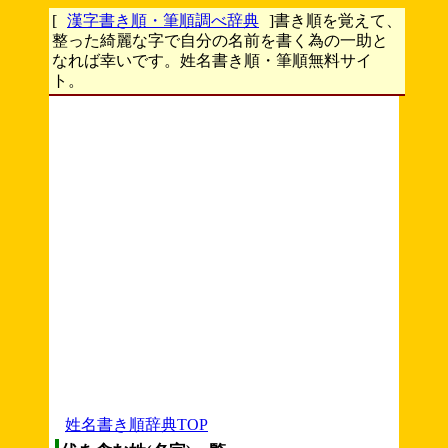
[
漢字書き順・筆順調べ辞典
]書き順を覚えて、
整った綺麗な字で自分の名前を書く為の一助と
なれば幸いです。姓名書き順・筆順無料サイ
ト。
姓名書き順辞典TOP