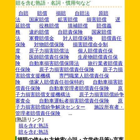
賠を含む熟語・名詞・慣用句など
自賠
賠償
損賠
自賠法
原賠
法
国家賠償
鉱害賠償
損害賠償
遅
延賠償
役務賠償
填補賠償
賠償義
務
違約賠償
自賠責保険
国家賠償
法
軍費賠償金
対人賠償保険
賠償責任
保険
対物賠償保険
損害賠償命令制
度
原子力損害賠償法
個人賠償責任保
険
医師賠償責任保険
生産物賠償責任保
険
自動車損害賠償保障法
旅行業者賠償責
任保険
原子力損害賠償責任保険
原子力損
害賠償支援機構
専門職業人賠償責任保
険
借家人賠償責任担保特約
自動車損害賠
償責任保険
自動車管理者賠償責任保険
原
子力損害賠償支援機構法
原子力損害賠償紛争
審査会
自動車運転者損害賠償責任保険
原
子力損害賠償紛争解決センター
施設所有者・
管理者賠償責任保険
...
[熟語リンク]
損を含む熟語
賠を含む熟語
損賠の使われ方検索(小説・文学作品等):言葉