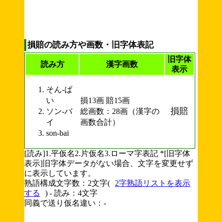
損賠の読み方や画数・旧字体表記
旧字体
読み方
漢字画数
表示
そん-ば
い
損13画 賠15画
損賠
ソン-バ
総画数：28画（漢字の
イ
画数合計）
son-bai
[読み]1.平仮名2.片仮名3.ローマ字表記 *[旧字体
表示]旧字体データがない場合、文字を変更せず
に表示しています。
熟語構成文字数：2文字(
2字熟語リストを表示
する
) - 読み：4文字
同義で送り仮名違い：-