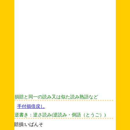
損賠と同一の読み又は似た読み熟語など
手付損倍戻し
逆書き：逆さ読み(逆読み・倒語（とうご）)
賠損:いばんそ