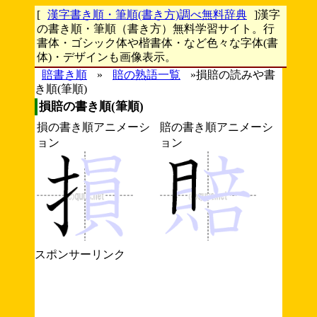
[
漢字書き順・筆順(書き方)調べ無料辞典
]漢字
の書き順・筆順（書き方）無料学習サイト。行
書体・ゴシック体や楷書体・など色々な字体(書
体)・デザインも画像表示。
賠書き順
»
賠の熟語一覧
»損賠の読みや書
き順(筆順)
損賠の書き順(筆順)
損の書き順アニメーシ
賠の書き順アニメーシ
ョン
ョン
スポンサーリンク