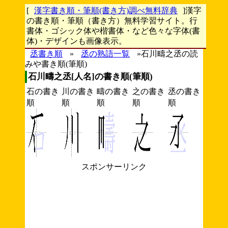
[
漢字書き順・筆順(書き方)調べ無料辞典
]漢字
の書き順・筆順（書き方）無料学習サイト。行
書体・ゴシック体や楷書体・など色々な字体(書
体)・デザインも画像表示。
丞書き順
»
丞の熟語一覧
»石川疇之丞の読
みや書き順(筆順)
石川疇之丞[人名]の書き順(筆順)
石の書き
川の書き
疇の書き
之の書き
丞の書き
順
順
順
順
順
スポンサーリンク