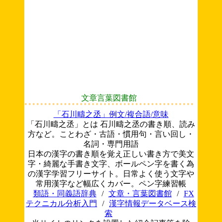
文章言葉図書館
「石川疇之丞」例文/複合語/意味
「石川疇之丞」とは 石川疇之丞の書き順、読み
方など。ことわざ・古語・慣用句・言い回し・
名詞・専門用語
日本の漢字の書き順を覚え正しい書き方で美文
字・綺麗な手書き文字、ボールペン字を書く為
の漢字学習フリーサイト。日常よく使う文字や
常用漢字など幅広くカバー。ペン字練習帳
類語・同義語辞典
/
文章・言葉図書館
/
FX
テクニカル分析入門
/
漢字情報データベース検
索