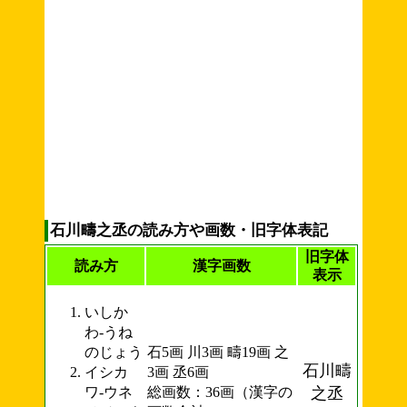
石川疇之丞の読み方や画数・旧字体表記
旧字体
読み方
漢字画数
表示
いしか
わ-うね
のじょう
石5画 川3画 疇19画 之
石川疇
イシカ
3画 丞6画
ワ-ウネ
総画数：36画（漢字の
之丞