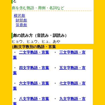
ど
彪を含む熟語・用例・名詞など
横沢彪
財部彪
笹鹿彪
彪の読み方（音読み・訓読み）
ヒョウ、ヒュウ、ヒュ、あや
[彪]文字数別の熟語・言葉
・
二文字熟語・言葉
・
三文字熟語・言
葉
・
四文字熟語・言葉
・
五文字熟語・言
葉
・
六文字熟語・言葉
・
七文字熟語・言
葉
・
八文字熟語・言葉
・
九文字熟語・言
葉