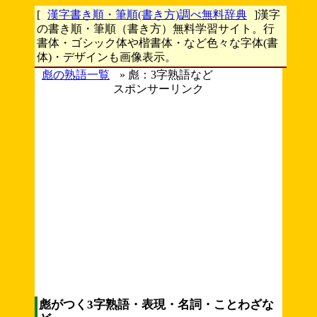
[
漢字書き順・筆順(書き方)調べ無料辞典
]漢字
の書き順・筆順（書き方）無料学習サイト。行
書体・ゴシック体や楷書体・など色々な字体(書
体)・デザインも画像表示。
彪の熟語一覧
» 彪：3字熟語など
スポンサーリンク
彪がつく3字熟語・表現・名詞・ことわざな