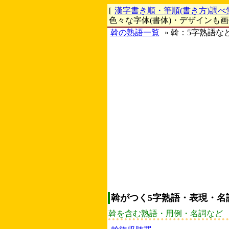
[
漢字書き順・筆順(書き方)調べ
色々な字体(書体)・デザインも
斡の熟語一覧
» 斡：5字熟語な
斡がつく5字熟語・表現・名
斡を含む熟語・用例・名詞など