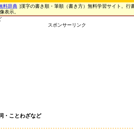
無料辞典
]漢字の書き順・筆順（書き方）無料学習サイト。行
画像表示。
ど
スポンサーリンク
詞・ことわざなど