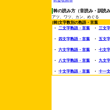
斡旋収賄罪
斡の読み方（音読み・訓読
アツ、ワツ、カン、めぐる
[斡]文字数別の熟語・言葉
・
二文字熟語・言葉
・
三文
・
四文字熟語・言葉
・
五文
・
六文字熟語・言葉
・
七文
・
八文字熟語・言葉
・
九文
・
十文字熟語・言葉
・
十一