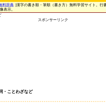
無料辞典
]漢字の書き順・筆順（書き方）無料学習サイト。行
画像表示。
ど
スポンサーリンク
詞・ことわざなど