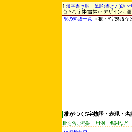
[
漢字書き順・筆順(書き方)調べ
色々な字体(書体)・デザインも
枇の熟語一覧
» 枇：5字熟語な
枇がつく5字熟語・表現・名
枇を含む熟語・用例・名詞など