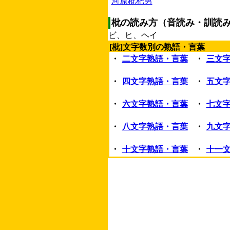
河原枇杷男
枇の読み方（音読み・訓読
ビ、ヒ、ヘイ
[枇]文字数別の熟語・言葉
・
二文字熟語・言葉
・
三文
・
四文字熟語・言葉
・
五文
・
六文字熟語・言葉
・
七文
・
八文字熟語・言葉
・
九文
・
十文字熟語・言葉
・
十一