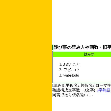
詫び事の読み方や画数・旧
読み方
わび-こと
ワビ-コト
wabi-koto
[読み]1.平仮名2.片仮名3.ロ
熟語構成文字数：3文字(
3字熟
同義で送り仮名違い：-