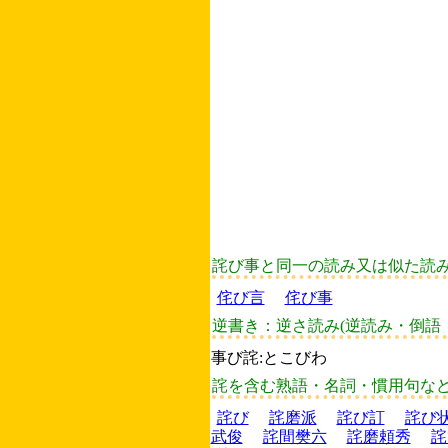
詫び事と同一の読み又は似た読
侘び言
侘び事
逆書き：逆さ読み(逆読み・倒語
事び詫:とこびわ
詫を含む熟語・名詞・慣用句な
詫び
詫磨派
詫び訂
詫び
武俊
詫間樊六
詫磨頼秀
詫