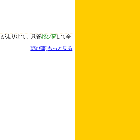
々が走り出て、只管
詫び事
して辛
[詫び事]もっと見る