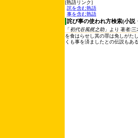
[熟語リンク]
詫を含む熟語
事を含む熟語
詫び事の使われ方検索(小説
「
初代谷風梶之助
」より 著者:
を食はらせし其の罪は免しがた
くも事を済ましたとの伝説もある