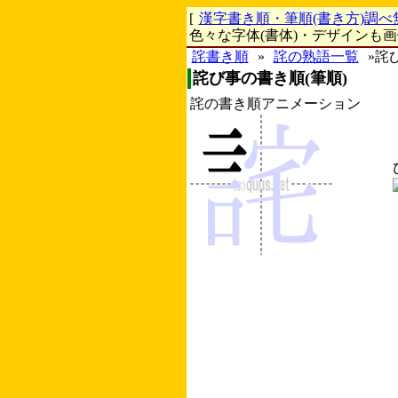
[
漢字書き順・筆順(書き方)調べ
色々な字体(書体)・デザインも
詫書き順
»
詫の熟語一覧
»詫
詫び事の書き順(筆順)
詫の書き順アニメーション