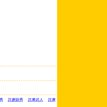
秀
詫磨顕秀
詫摩武人
詫摩