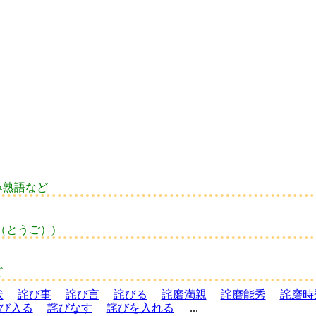
み熟語など
（とうご）)
ど
状
詫び事
詫び言
詫びる
詫磨満親
詫磨能秀
詫磨時
び入る
詫びなす
詫びを入れる
...