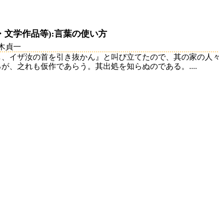
・文学作品等):言葉の使い方
三木貞一
し、イザ汝の首を引き抜かん』と叫び立てたので、其の家の人
が、之れも仮作であらう。其出処を知らぬのである。....