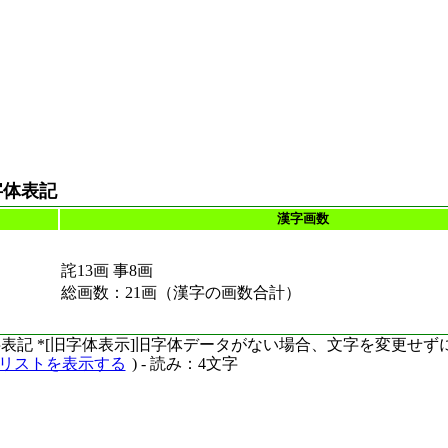
字体表記
漢字画数
詫13画 事8画
総画数：21画（漢字の画数合計）
ーマ字表記 *[旧字体表示]旧字体データがない場合、文字を変更せ
語リストを表示する
) - 読み：4文字