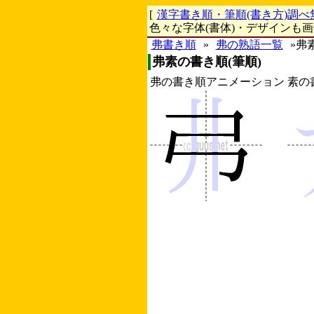
[
漢字書き順・筆順(書き方)調べ
色々な字体(書体)・デザインも
弗書き順
»
弗の熟語一覧
»弗
弗素の書き順(筆順)
弗の書き順アニメーション
素の