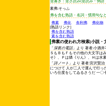
逆書き：逆さ読み(逆読み・倒語
素弗:そっふ
弗を含む熟語・名詞・慣用句な
弗素
弗化
舎利弗
弗化物
[熟語リンク]
弗を含む熟語
素を含む熟語
弗素の使われ方検索(小説・
「
深夜の電話
」より 著者:小酒井
ＳもＢもＦもその他の大文字は
そ》、Ｐは燐《りん》、Ｈは水素
「
詩ノート
」より 著者:宮沢賢治
につけて 人が二人で運んで行っ
いろ仕度をしてゐるさうだ 一〇七一