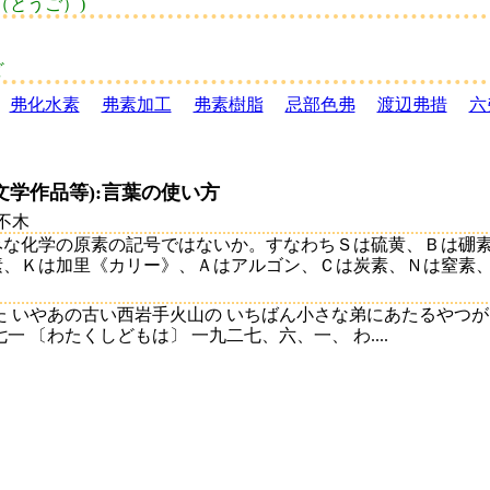
（とうご）)
ど
弗化水素
弗素加工
弗素樹脂
忌部色弗
渡辺弗措
六
文学作品等):言葉の使い方
不木
みな化学の原素の記号ではないか。すなわちＳは硫黄、Ｂは硼
、Ｋは加里《カリー》、Ａはアルゴン、Ｃは炭素、Ｎは窒素、Ｖは
た いやあの古い西岩手火山の いちばん小さな弟にあたるやつが
 〔わたくしどもは〕 一九二七、六、一、 わ....