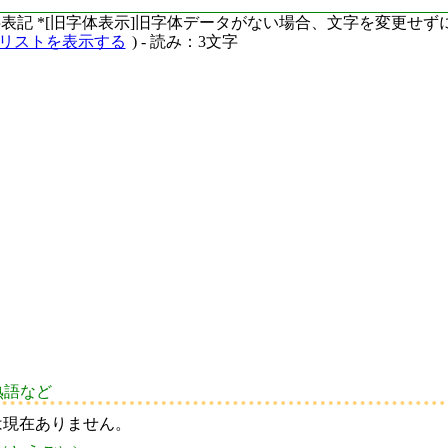
ーマ字表記 *[旧字体表示]旧字体データがない場合、文字を変更せ
語リストを表示する
) - 読み：3文字
熟語など
は現在ありません。