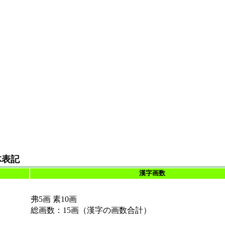
体表記
漢字画数
弗5画 素10画
総画数：15画（漢字の画数合計）