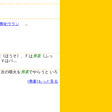
弗化ウラン
...
素《ほうそ》、Ｆは
弗素
《ふっ
バ....
 次の噴火を
弗素
でやらうと いろ
[弗素]もっと見る