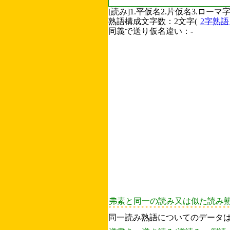
[読み]1.平仮名2.片仮名3.ロ
熟語構成文字数：2文字(
2字熟
同義で送り仮名違い：-
弗素と同一の読み又は似た読み
同一読み熟語についてのデータ