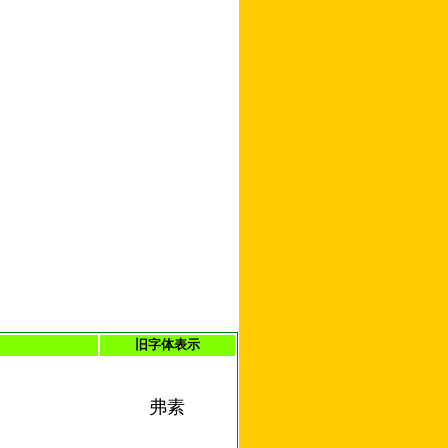
旧字体表示
弗素