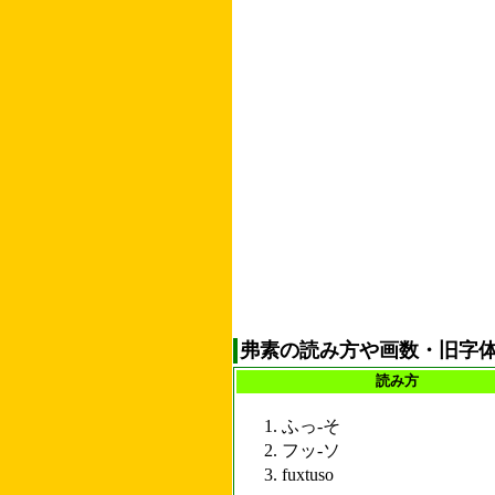
弗素の読み方や画数・旧字
読み方
ふっ-そ
フッ-ソ
fuxtuso