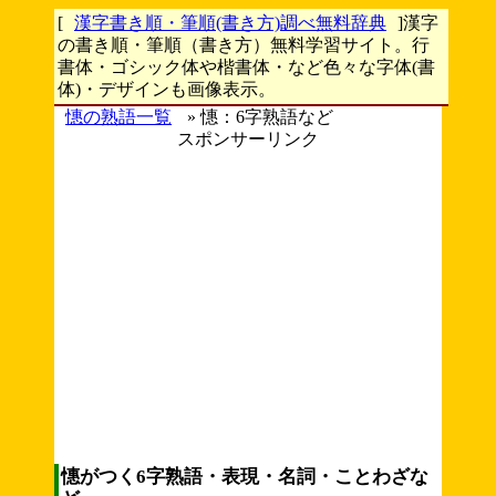
[
漢字書き順・筆順(書き方)調べ無料辞典
]漢字
の書き順・筆順（書き方）無料学習サイト。行
書体・ゴシック体や楷書体・など色々な字体(書
体)・デザインも画像表示。
憓の熟語一覧
» 憓：6字熟語など
スポンサーリンク
憓がつく6字熟語・表現・名詞・ことわざな