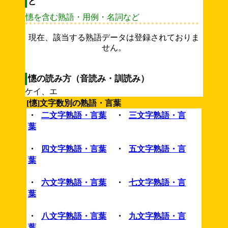
ど
憓を含む熟語・用例・名詞など
現在、該当する熟語データは登録されておりま
せん。
憓の読み方（音読み・訓読み）
ケイ、エ
[憓]文字数別の熟語・言葉
・
二文字熟語・言葉
・
三文字熟語・言
葉
・
四文字熟語・言葉
・
五文字熟語・言
葉
・
六文字熟語・言葉
・
七文字熟語・言
葉
・
八文字熟語・言葉
・
九文字熟語・言
葉