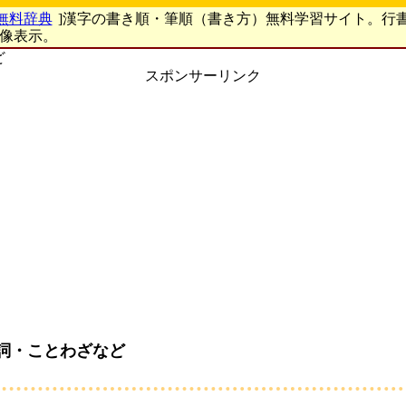
無料辞典
]漢字の書き順・筆順（書き方）無料学習サイト。行
画像表示。
ど
スポンサーリンク
詞・ことわざなど