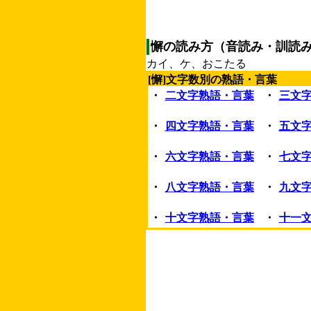
懈の読み方（音読み・訓読
カイ、ケ、おこたる
[懈]文字数別の熟語・言葉
・
二文字熟語・言葉
・
三文
・
四文字熟語・言葉
・
五文
・
六文字熟語・言葉
・
七文
・
八文字熟語・言葉
・
九文
・
十文字熟語・言葉
・
十一