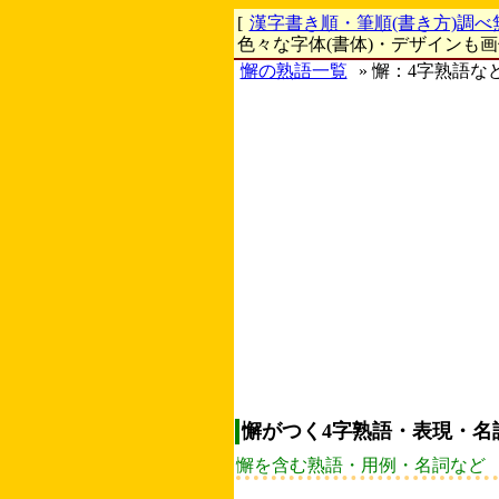
[
漢字書き順・筆順(書き方)調べ
色々な字体(書体)・デザインも
懈の熟語一覧
» 懈：4字熟語な
懈がつく4字熟語・表現・名
懈を含む熟語・用例・名詞など