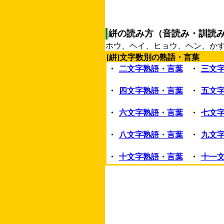
絣の読み方（音読み・訓読
ホウ、ヘイ、ヒョウ、ヘン、か
[絣]文字数別の熟語・言葉
・
二文字熟語・言葉
・
三文
・
四文字熟語・言葉
・
五文
・
六文字熟語・言葉
・
七文
・
八文字熟語・言葉
・
九文
・
十文字熟語・言葉
・
十一