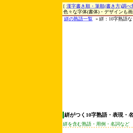
[
漢字書き順・筆順(書き方)調べ
色々な字体(書体)・デザインも
絣の熟語一覧
» 絣：10字熟語
絣がつく10字熟語・表現・
絣を含む熟語・用例・名詞など