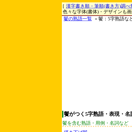
[
漢字書き順・筆順(書き方)調べ
色々な字体(書体)・デザインも
鬢の熟語一覧
» 鬢：5字熟語な
鬢がつく5字熟語・表現・名
鬢を含む熟語・用例・名詞など