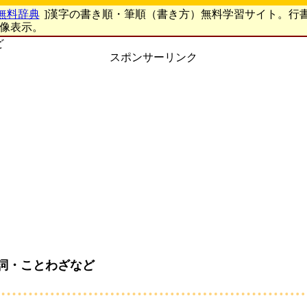
無料辞典
]漢字の書き順・筆順（書き方）無料学習サイト。行
画像表示。
ど
スポンサーリンク
詞・ことわざなど