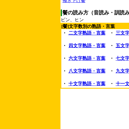
掻き下げ鬢
鬢の読み方（音読み・訓読
ビン、ヒン
[鬢]文字数別の熟語・言葉
・
二文字熟語・言葉
・
三文
・
四文字熟語・言葉
・
五文
・
六文字熟語・言葉
・
七文
・
八文字熟語・言葉
・
九文
・
十文字熟語・言葉
・
十一