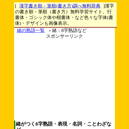
[
漢字書き順・筆順(書き方)調べ無料辞典
]漢字
の書き順・筆順（書き方）無料学習サイト。行
書体・ゴシック体や楷書体・など色々な字体(書
体)・デザインも画像表示。
緒の熟語一覧
» 緒：8字熟語など
スポンサーリンク
緒がつく8字熟語・表現・名詞・ことわざな