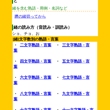
ど
緒を含む熟語・用例・名詞など
臍の緒切ってから
緒の読み方（音読み・訓読み）
ショ、チョ、お
[緒]文字数別の熟語・言葉
・
二文字熟語・言葉
・
三文字熟語・言
葉
・
四文字熟語・言葉
・
五文字熟語・言
葉
・
六文字熟語・言葉
・
七文字熟語・言
葉
・
八文字熟語・言葉
・
九文字熟語・言
葉
・
十文字熟語・言葉
・
十一文字熟語・言