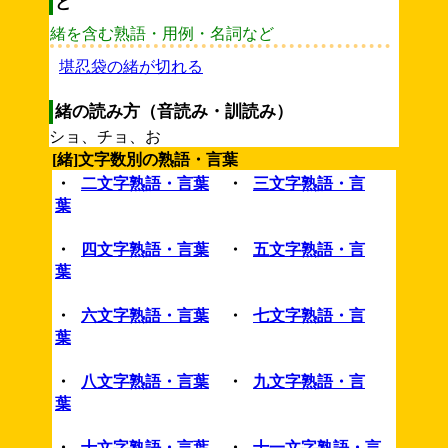
ど
緒を含む熟語・用例・名詞など
堪忍袋の緒が切れる
緒の読み方（音読み・訓読み）
ショ、チョ、お
[緒]文字数別の熟語・言葉
・
二文字熟語・言葉
・
三文字熟語・言
葉
・
四文字熟語・言葉
・
五文字熟語・言
葉
・
六文字熟語・言葉
・
七文字熟語・言
葉
・
八文字熟語・言葉
・
九文字熟語・言
葉
・
十文字熟語・言葉
・
十一文字熟語・言