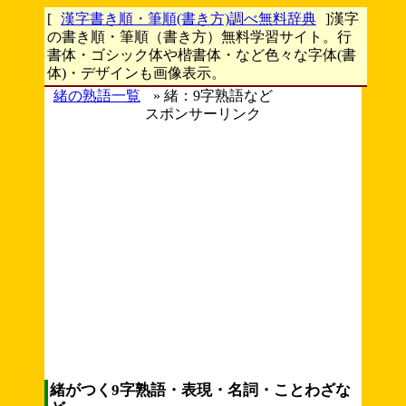
[
漢字書き順・筆順(書き方)調べ無料辞典
]漢字
の書き順・筆順（書き方）無料学習サイト。行
書体・ゴシック体や楷書体・など色々な字体(書
体)・デザインも画像表示。
緒の熟語一覧
» 緒：9字熟語など
スポンサーリンク
緒がつく9字熟語・表現・名詞・ことわざな