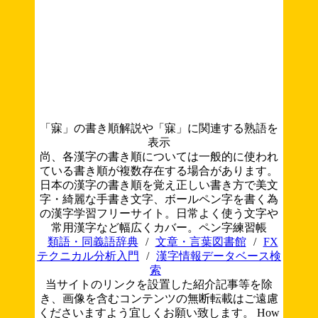
「寐」の書き順解説や「寐」に関連する熟語を
表示
尚、各漢字の書き順については一般的に使われ
ている書き順が複数存在する場合があります。
日本の漢字の書き順を覚え正しい書き方で美文
字・綺麗な手書き文字、ボールペン字を書く為
の漢字学習フリーサイト。日常よく使う文字や
常用漢字など幅広くカバー。ペン字練習帳
類語・同義語辞典
/
文章・言葉図書館
/
FX
テクニカル分析入門
/
漢字情報データベース検
索
当サイトのリンクを設置した紹介記事等を除
き、画像を含むコンテンツの無断転載はご遠慮
くださいますよう宜しくお願い致します。
How