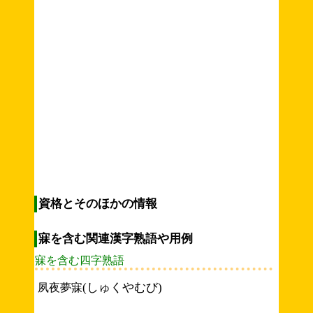
資格とそのほかの情報
寐を含む関連漢字熟語や用例
寐を含む四字熟語
(しゅくやむび)
夙夜夢寐