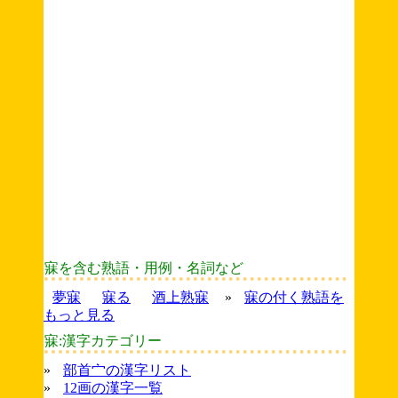
寐を含む熟語・用例・名詞など
夢寐
寐る
酒上熟寐
»
寐の付く熟語を
もっと見る
寐:漢字カテゴリー
»
部首宀の漢字リスト
»
12画の漢字一覧