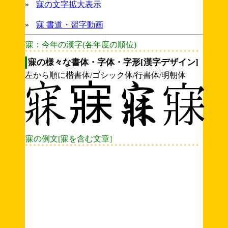
»
寐の文字拡大表示
»
寐 書道・習字動画
寐：今年の漢字(各年度の順位)
寐の様々な書体・字体・字形[漢字デザイン]
左から順に楷書体/ゴシック体/行書体/明朝体
寐の例文[寐を含む文章]