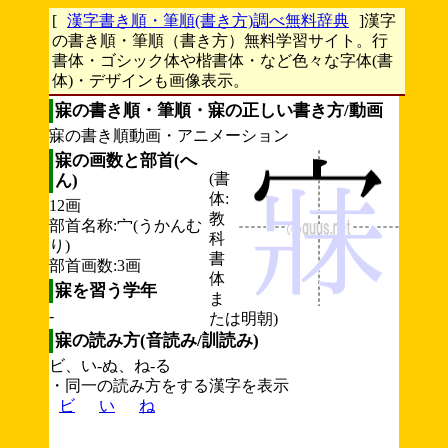
[
漢字書き順・筆順(書き方)調べ無料辞典
]漢字
の書き順・筆順（書き方）無料学習サイト。行
書体・ゴシック体や楷書体・など色々な字体(書
体)・デザインも画像表示。
寐の書き順・筆順・寐の正しい書き方/動画
寐の書き順動画・アニメーション
寐の画数と部首(へ
(書
ん)
体:
12画
教
部首名称:宀(うかんむ
科
り)
書
部首画数:3画
体
寐を習う学年
ま
-
たは明朝)
寐の読み方(音読み/訓読み)
ビ、い-ぬ、ね-る
・同一の読み方をする漢字を表示
ビ
い
ね