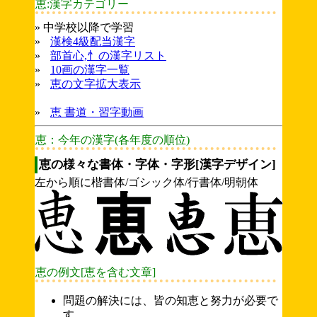
恵:漢字カテゴリー
» 中学校以降で学習
»
漢検4級配当漢字
»
部首心,忄の漢字リスト
»
10画の漢字一覧
»
恵の文字拡大表示
»
恵 書道・習字動画
恵：今年の漢字(各年度の順位)
恵の様々な書体・字体・字形[漢字デザイン]
左から順に楷書体/ゴシック体/行書体/明朝体
恵の例文[恵を含む文章]
問題の解決には、皆の知恵と努力が必要で
す。