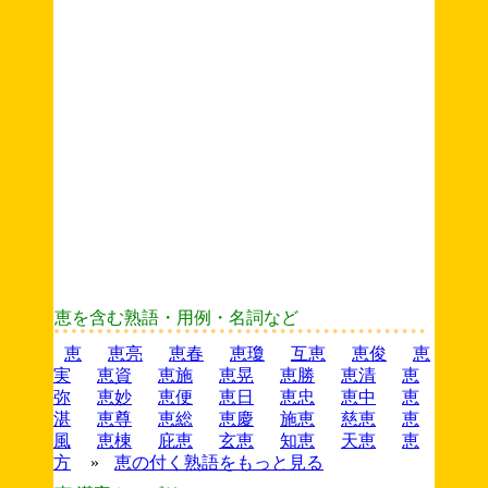
恵を含む熟語・用例・名詞など
恵
恵亮
恵春
恵瓊
互恵
恵俊
恵
実
恵資
恵施
恵晃
恵勝
恵清
恵
弥
恵妙
恵便
恵日
恵忠
恵中
恵
湛
恵尊
恵総
恵慶
施恵
慈恵
恵
風
恵棟
庇恵
玄恵
知恵
天恵
恵
方
»
恵の付く熟語をもっと見る