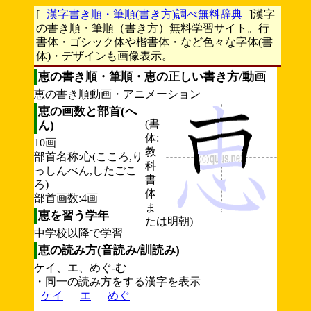
[
漢字書き順・筆順(書き方)調べ無料辞典
]漢字
の書き順・筆順（書き方）無料学習サイト。行
書体・ゴシック体や楷書体・など色々な字体(書
体)・デザインも画像表示。
恵の書き順・筆順・恵の正しい書き方/動画
恵の書き順動画・アニメーション
恵の画数と部首(へ
(書
ん)
体:
10画
教
部首名称:心(こころ,り
科
っしんべん,したごこ
書
ろ)
体
部首画数:4画
ま
恵を習う学年
たは明朝)
中学校以降で学習
恵の読み方(音読み/訓読み)
ケイ、エ、めぐ-む
・同一の読み方をする漢字を表示
ケイ
エ
めぐ