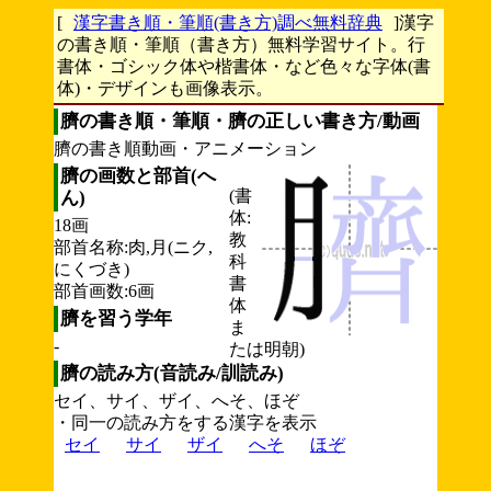
[
漢字書き順・筆順(書き方)調べ無料辞典
]漢字
の書き順・筆順（書き方）無料学習サイト。行
書体・ゴシック体や楷書体・など色々な字体(書
体)・デザインも画像表示。
臍の書き順・筆順・臍の正しい書き方/動画
臍の書き順動画・アニメーション
臍の画数と部首(へ
(書
ん)
体:
18画
教
部首名称:肉,月(ニク,
科
にくづき)
書
部首画数:6画
体
臍を習う学年
ま
-
たは明朝)
臍の読み方(音読み/訓読み)
セイ、サイ、ザイ、へそ、ほぞ
・同一の読み方をする漢字を表示
セイ
サイ
ザイ
へそ
ほぞ