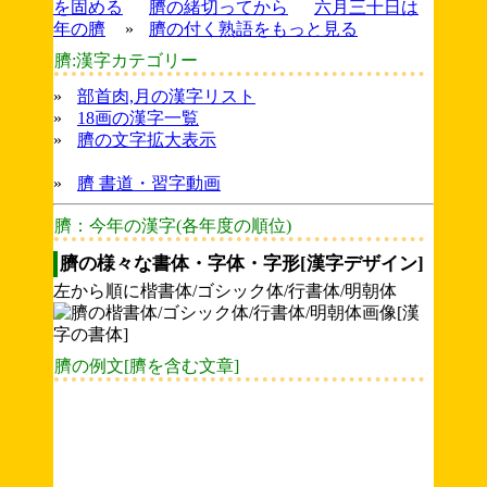
を固める
臍の緒切ってから
六月三十日は
年の臍
»
臍の付く熟語をもっと見る
臍:漢字カテゴリー
»
部首肉,月の漢字リスト
»
18画の漢字一覧
»
臍の文字拡大表示
»
臍 書道・習字動画
臍：今年の漢字(各年度の順位)
臍の様々な書体・字体・字形[漢字デザイン]
左から順に楷書体/ゴシック体/行書体/明朝体
臍の例文[臍を含む文章]