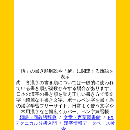
「臍」の書き順解説や「臍」に関連する熟語を
表示
尚、各漢字の書き順については一般的に使われ
ている書き順が複数存在する場合があります。
日本の漢字の書き順を覚え正しい書き方で美文
字・綺麗な手書き文字、ボールペン字を書く為
の漢字学習フリーサイト。日常よく使う文字や
常用漢字など幅広くカバー。ペン字練習帳
類語・同義語辞典
/
文章・言葉図書館
/
FX
テクニカル分析入門
/
漢字情報データベース検
索