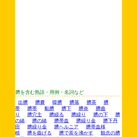
臍を含む熟語・用例・名詞など
出臍
臍嚢
噬臍
臍落
臍茶
臍
帯
臍帯
黏臍
臍下
臍炎
臍曲
り
臍穴主
臍繰る
臍繰り
臍の下
臍
の緒
臍の緒
臍帯血
臍繰り金
臍下丹
田
臍繰り金
臍ヘルニア
臍帯血移
植
臍を曲げる
臍で茶を沸かす
観念の臍