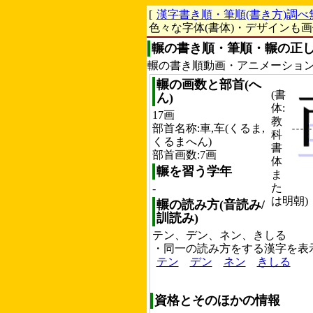
[
漢字書き順・筆順(書き方)調べ
色々な字体(書体)・デザインも
輾の書き順・筆順・輾の正し
輾の書き順動画・アニメーショ
輾の画数と部首(へ
(書
ん)
体:
17画
教
部首名称:車,车(くるま,
科
くるまへん)
書
部首画数:7画
体
輾を習う学年
ま
た
-
は明朝)
輾の読み方(音読み/
訓読み)
テン、デン、ネン、きしる
・同一の読み方をする漢字を表
テン
デン
ネン
きしる
資格とそのほかの情報