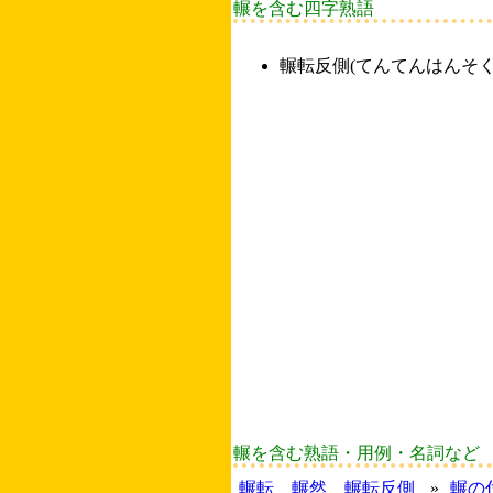
輾を含む四字熟語
輾転反側
(てんてんはんそく
輾を含む熟語・用例・名詞など
輾転
輾然
輾転反側
»
輾の