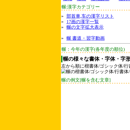
輾:漢字カテゴリー
»
部首車,车の漢字リスト
»
17画の漢字一覧
»
輾の文字拡大表示
»
輾 書道・習字動画
輾：今年の漢字(各年度の順位)
輾の様々な書体・字体・字形
左から順に楷書体/ゴシック体/行
輾の例文[輾を含む文章]