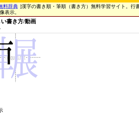
無料辞典
]漢字の書き順・筆順（書き方）無料学習サイト。行
画像表示。
い書き方/動画
ン
示