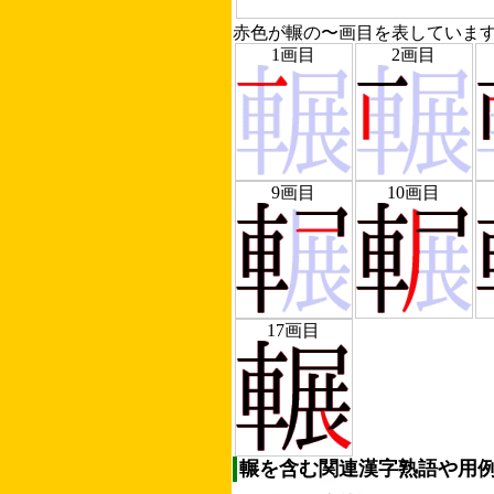
赤色が輾の〜画目を表していま
1画目
2画目
9画目
10画目
17画目
輾を含む関連漢字熟語や用