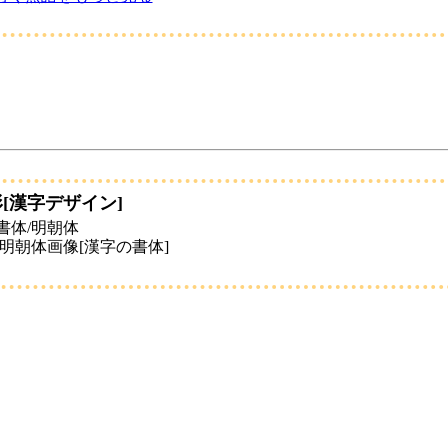
[漢字デザイン]
書体/明朝体