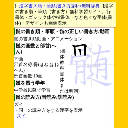
[
漢字書き順・筆順(書き方)調べ無料辞典
]漢字
の書き順・筆順（書き方）無料学習サイト。行
書体・ゴシック体や楷書体・など色々な字体(書
体)・デザインも画像表示。
髄の書き順・筆順・髄の正しい書き方/動画
髄の書き順動画・アニメーション
髄の画数と部首(へ
(書
ん)
体:
19画
教
部首名称:骨(ほね,ほね
科
へん)
書
部首画数:10画
体
髄を習う学年
ま
中学校以降で学習
たは明朝)
髄の読み方(音読み/訓読み)
ズイ
・同一の読み方をする漢字を表示
ズイ