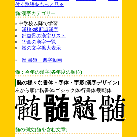
付く熟語をもっと見る
髄:漢字カテゴリー
» 中学校以降で学習
»
漢検3級配当漢字
»
部首骨の漢字リスト
»
19画の漢字一覧
»
髄の文字拡大表示
»
髄 書道・習字動画
髄：今年の漢字(各年度の順位)
髄の様々な書体・字体・字形[漢字デザイン]
左から順に楷書体/ゴシック体/行書体/明朝体
髄の例文[髄を含む文章]