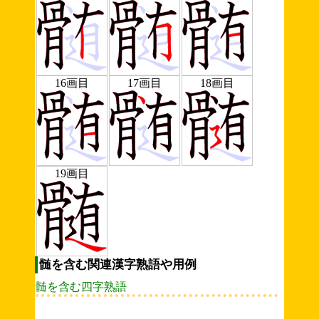
16画目
17画目
18画目
19画目
髄を含む関連漢字熟語や用例
髄を含む四字熟語