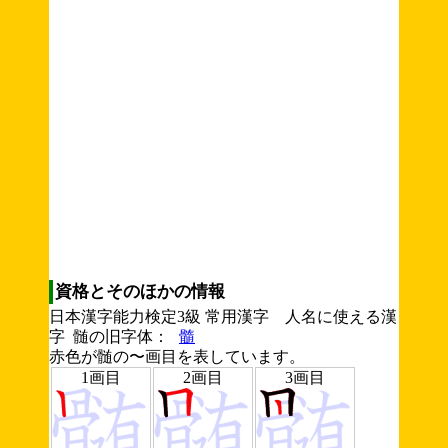
資格とそのほかの情報
日本漢字能力検定3級 常用漢字 人名に使える漢
字 髄の旧字体：
髓
赤色が髄の〜画目を表しています。
1画目
2画目
3画目