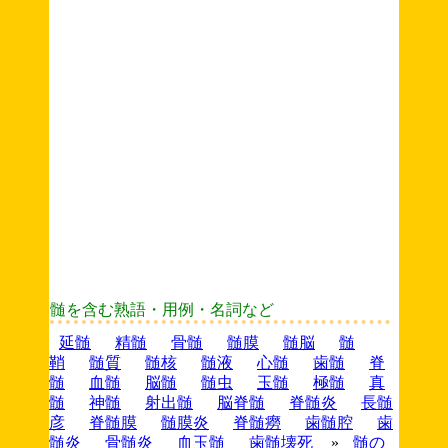
髄を含む熟語・用例・名詞など
延髄
精髄
骨髄
髄膜
髄脳
髄
鞘
髄質
髄核
髄液
心髄
歯髄
脊
髄
血髄
脳髄
髄虫
玉髄
極髄
真
髄
神髄
射出髄
脳脊髄
脊髄炎
長髄
彦
脊髄膜
髄膜炎
脊髄癆
歯髄腔
歯
髄炎
骨髄炎
血玉髄
歯髄壊死
»
髄の