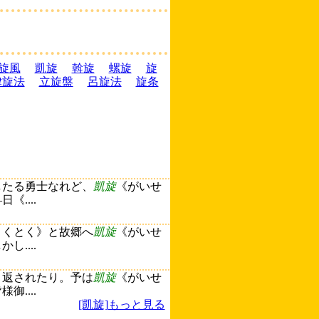
旋風
凱旋
斡旋
螺旋
旋
律旋法
立旋盤
呂旋法
旋条
したる勇士なれど、
凱旋
《がいせ
....
とくとく》と故郷へ
凱旋
《がいせ
....
り返されたり。予は
凱旋
《がいせ
....
[凱旋]もっと見る