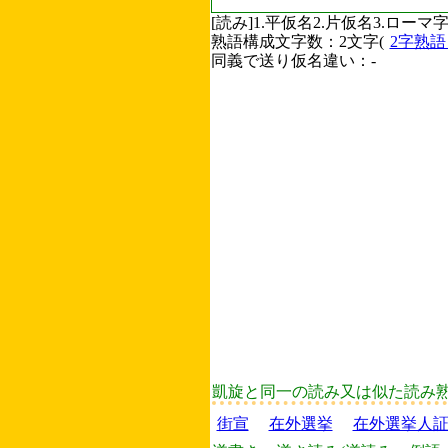
[読み]1.平仮名2.片仮名3.ロ
熟語構成文字数：2文字(
2字熟
同義で送り仮名違い：-
凱旋と同一の読み又は似た読み
街宣
在外選挙
在外選挙人