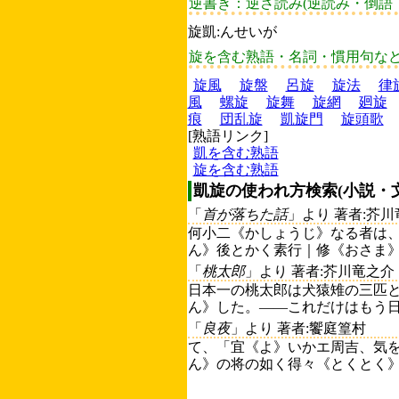
逆書き：逆さ読み(逆読み・倒語
旋凱:んせいが
旋を含む熟語・名詞・慣用句な
旋風
旋盤
呂旋
旋法
律
風
螺旋
旋舞
旋網
廻旋
痕
団乱旋
凱旋門
旋頭歌
[熟語リンク]
凱を含む熟語
旋を含む熟語
凱旋の使われ方検索(小説・
「
首が落ちた話
」より 著者:芥
何小二《かしょうじ》なる者は
ん》後とかく素行｜修《おさま》
「
桃太郎
」より 著者:芥川竜之介
日本一の桃太郎は犬猿雉の三匹
ん》した。――これだけはもう日
「
良夜
」より 著者:饗庭篁村
て、「宜《よ》いかエ周吉、気
ん》の将の如く得々《とくとく》