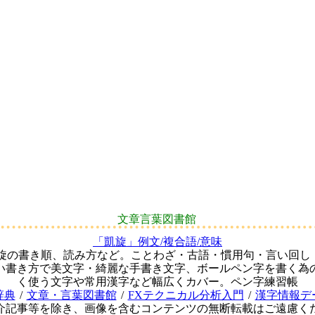
文章言葉図書館
「凱旋」例文/複合語/意味
凱旋の書き順、読み方など。ことわざ・古語・慣用句・言い回し
い書き方で美文字・綺麗な手書き文字、ボールペン字を書く為
く使う文字や常用漢字など幅広くカバー。ペン字練習帳
辞典
/
文章・言葉図書館
/
FXテクニカル分析入門
/
漢字情報デ
介記事等を除き、画像を含むコンテンツの無断転載はご遠慮く