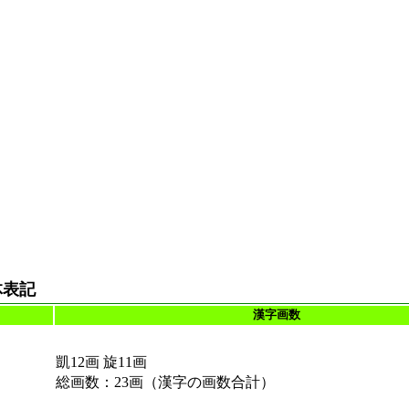
体表記
漢字画数
凱12画 旋11画
総画数：23画（漢字の画数合計）