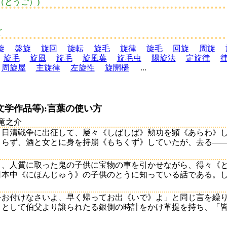
（とうご）)
ど
旋
盤旋
旋回
旋転
旋毛
旋律
旋毛
回旋
周旋
旋毛
旋風
旋毛
旋風葉
旋毛虫
陽旋法
定旋律
周旋屋
主旋律
左旋性
旋開橋
...
文学作品等):言葉の使い方
川竜之介
、日清戦争に出征して、屡々《しばしば》勲功を顕《あらわ》
らず、酒と女とに身を持崩《もちくず》していたが、去る――日《
と、人質に取った鬼の子供に宝物の車を引かせながら、得々《
本中《にほんじゅう》の子供のとうに知っている話である。しかし
をお付けなさいよ、早く帰ってお出《いで》よ」と同じ言を繰
として伯父より譲られたる銀側の時計をかけ革提を持ち、「皆様御