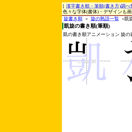
[
漢字書き順・筆順(書き方)調べ
色々な字体(書体)・デザインも
旋書き順
»
旋の熟語一覧
»凱
凱旋の書き順(筆順)
凱の書き順アニメーション
旋の