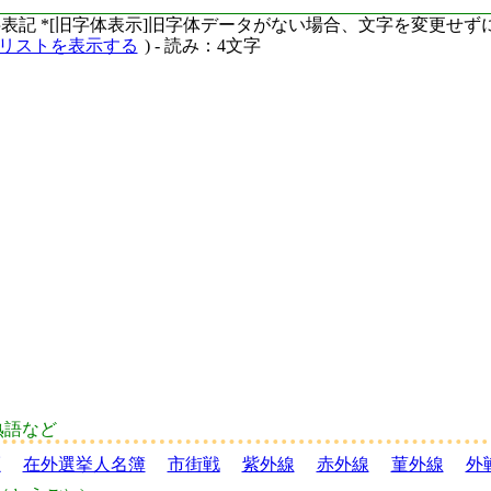
ーマ字表記 *[旧字体表示]旧字体データがない場合、文字を変更せ
語リストを表示する
) - 読み：4文字
熟語など
証
在外選挙人名簿
市街戦
紫外線
赤外線
菫外線
外