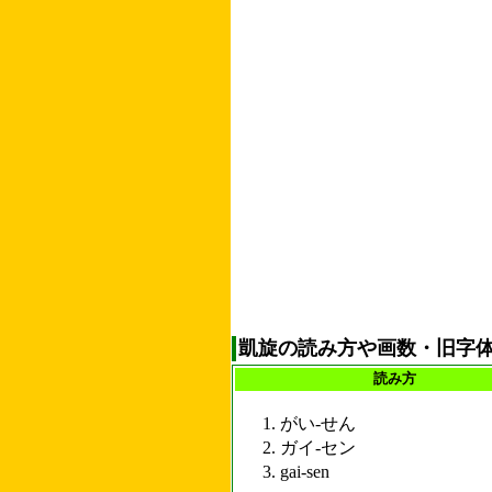
凱旋の読み方や画数・旧字
読み方
がい-せん
ガイ-セン
gai-sen