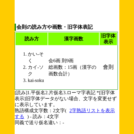
会則の読み方や画数・旧字体表記
旧字体
読み方
漢字画数
表示
かい-そ
く
会6画 則9画
會則
カイ-ソ
総画数：15画（漢字の
ク
画数合計）
kai-soku
[読み]1.平仮名2.片仮名3.ローマ字表記 *[旧字体
表示]旧字体データがない場合、文字を変更せず
に表示しています。
熟語構成文字数：2文字(
2字熟語リストを表示
する
) - 読み：4文字
同義で送り仮名違い：-