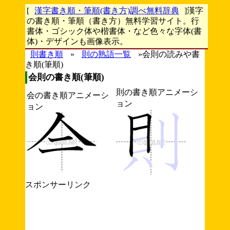
[
漢字書き順・筆順(書き方)調べ無料辞典
]漢字
の書き順・筆順（書き方）無料学習サイト。行
書体・ゴシック体や楷書体・など色々な字体(書
体)・デザインも画像表示。
則書き順
»
則の熟語一覧
»会則の読みや書
き順(筆順)
会則の書き順(筆順)
則の書き順アニメーシ
会の書き順アニメーシ
ョン
ョン
スポンサーリンク