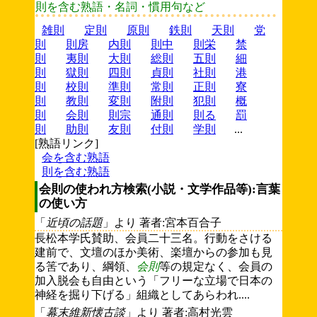
則を含む熟語・名詞・慣用句など
雑則
定則
原則
鉄則
天則
党
則
則房
内則
則中
則栄
禁
則
夷則
大則
総則
五則
細
則
獄則
四則
貞則
社則
港
則
校則
準則
常則
正則
寮
則
教則
変則
附則
犯則
概
則
会則
則宗
通則
則る
罰
則
助則
友則
付則
学則
...
[熟語リンク]
会を含む熟語
則を含む熟語
会則の使われ方検索(小説・文学作品等):言葉
の使い方
「
近頃の話題
」より 著者:宮本百合子
長松本学氏賛助、会員二十三名。行動をさける
建前で、文壇のほか美術、楽壇からの参加も見
る筈であり、綱領、
会則
等の規定なく、会員の
加入脱会も自由という「フリーな立場で日本の
神経を掘り下げる」組織としてあらわれ....
「
幕末維新懐古談
」より 著者:高村光雲