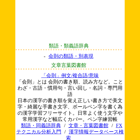
類語・類義語辞典
-
会則の類語・別表現
文章言葉図書館
「会則」例文/複合語/意味
「会則」とは 会則の書き順、読み方など。こと
わざ・古語・慣用句・言い回し・名詞・専門用
語
日本の漢字の書き順を覚え正しい書き方で美文
字・綺麗な手書き文字、ボールペン字を書く為
の漢字学習フリーサイト。日常よく使う文字や
常用漢字など幅広くカバー。ペン字練習帳
類語・同義語辞典
/
文章・言葉図書館
/
FX
テクニカル分析入門
/
漢字情報データベース検
索