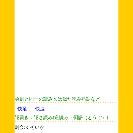
会則と同一の読み又は似た読み熟語など
快足
快速
逆書き：逆さ読み(逆読み・倒語（とうご）)
則会:くそいか