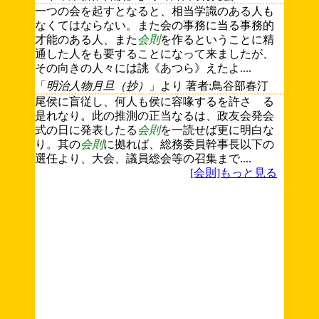
一つの会を起すとなると、相当学識のある人も
なくてはならない。また会の事務に当る事務的
才能のある人、また
会則
を作るということに精
通した人をも要することになって来ましたが、
その向きの人々には誂《あつら》えたよ....
「
明治人物月旦（抄）
」より 著者:鳥谷部春汀
尾侯に盲従し、何人も侯に容喙するを許さゞる
是れなり。此の推測の正当なるは、政友会発会
式の日に発表したる
会則
を一読せば更に明白な
り。其の
会則
に拠れば、総務委員幹事長以下の
選任より、大会、議員総会等の召集まで....
[会則]もっと見る