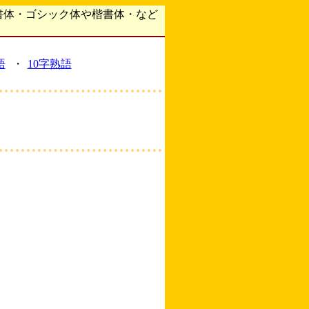
書体・ゴシック体や楷書体・など
語
・
10字熟語