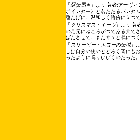
「
駅伝馬車
」より 著者:アーヴ
ポインター》と名だたるバンタ
睡たげに、温和しく路傍に立つて
「
クリスマス・イーヴ
」より 著
の足元にねころがつてゐる犬で
ばたさせて、また伸々と眠につく
「
スリーピー・ホローの伝説
」よ
しは自分の銃のとどろく音にも
ったように鳴りひびくのだった。