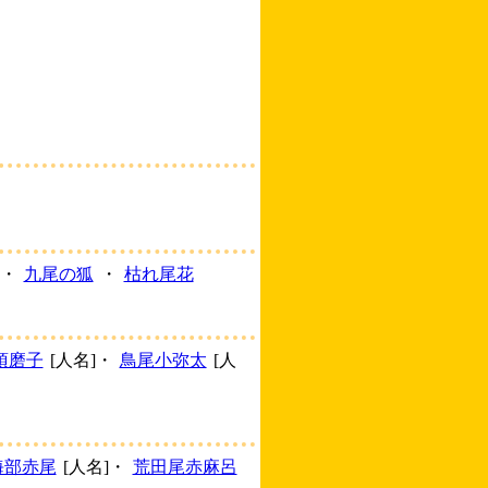
・
九尾の狐
・
枯れ尾花
須磨子
[人名]・
鳥尾小弥太
[人
海部赤尾
[人名]・
荒田尾赤麻呂