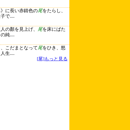
み》に長い赤錆色の
尾
をたらし、
....
主人の顏を見上げ、
尾
を床にばた
....
り、こだまとなって
尾
をひき、怒
....
[尾]もっと見る