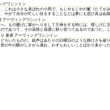
ィングワシントン
ム、これは小さな老ぼれの小馬で、もじやもじやの鬣《たてが
、やがて自分が忙しい目をすることなどは夢にも思ひ及ばぬ樣子で
者:アーヴィングワシントン
さへ、もの憂げに寢がへりをして欠伸をする時には、懷しげに
のであつて、その温情と庇護に頼り切つてゐるのであつた。この純
り 著者:アーヴィングワシントン
おどろいたものだ。銃声はあたりの日曜日のような静けさを破
世の中の騒がしさから逃れ、わずらわしいことばかり多かった人生