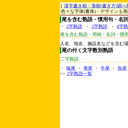
[
漢字書き順・筆順(書き方)調べ
色々な字体(書体)・デザインも
尾を含む熟語・慣用句・名
・
2字熟語
・
3字熟語
・
4字
尾を含む熟語・用例・名詞・慣
人名、地名、施設名などを含む
尾の付く文字数別熟語
二字熟語
・
猿尾
・
巻尾
・
牛尾
・
魚尾
>>
2字熟語一覧