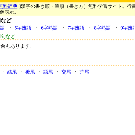
無料辞典
]漢字の書き順・筆順（書き方）無料学習サイト。行
画像表示。
詞など
熟語
・
5字熟語
・
6字熟語
・
7字熟語
・
8字熟語
・
9字熟
用句など
場合もあります。
・
結尾
・
後尾
・
語尾
・
交尾
・
荒尾