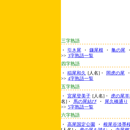
三字熟語
・
引き尾
・
鎌尾根
・
亀の尾
>>
3字熟語一覧
四字熟語
・
稲尾和久
[人名]・
岡虎の尾
>>
4字熟語一覧
五字熟語
・
宮尾登美子
[人名]・
虎の尾羊
名]・
馬の尾結び
・
尾久橋通り
>>
5字熟語一覧
六字熟語
・
高尾国定公園
・
根尾谷淡墨
[人名]・
虎の尾を踏む
・
寺尾郷