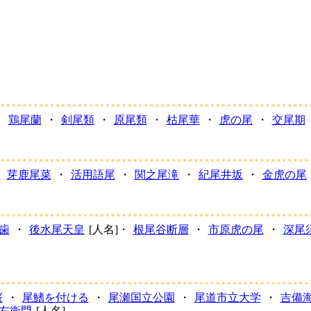
・
鶏尾蘭
・
剣尾類
・
原尾類
・
枯尾華
・
虎の尾
・
交尾期
・
芽鹿尾菜
・
活用語尾
・
関之尾滝
・
紀尾井坂
・
金虎の尾
歯
・
後水尾天皇
[人名]・
根尾谷断層
・
市原虎の尾
・
深尾
桜
・
尾鰭を付ける
・
尾瀬国立公園
・
尾道市立大学
・
吉備
右衛門
[人名]