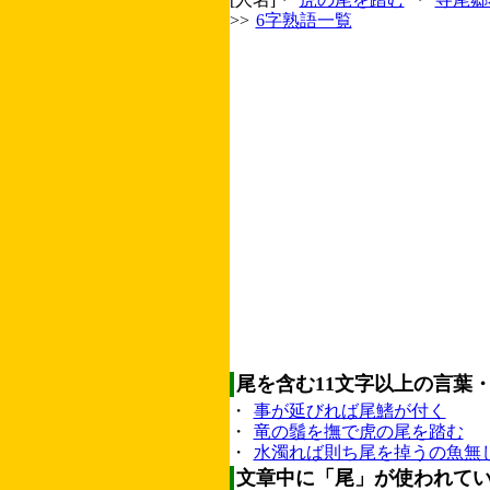
>>
6字熟語一覧
尾を含む11文字以上の言葉
・
事が延びれば尾鰭が付く
・
竜の鬚を撫で虎の尾を踏む
・
水濁れば則ち尾を掉うの魚無
文章中に「尾」が使われて