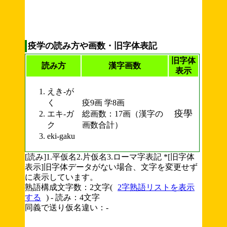
疫学の読み方や画数・旧字体表記
旧字体
読み方
漢字画数
表示
えき-が
く
疫9画 学8画
疫學
エキ-ガ
総画数：17画（漢字の
ク
画数合計）
eki-gaku
[読み]1.平仮名2.片仮名3.ローマ字表記 *[旧字体
表示]旧字体データがない場合、文字を変更せず
に表示しています。
熟語構成文字数：2文字(
2字熟語リストを表示
する
) - 読み：4文字
同義で送り仮名違い：-