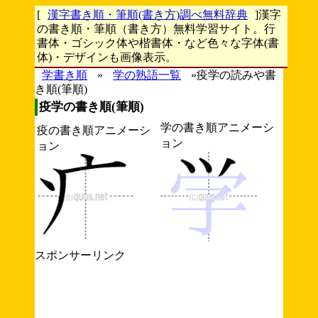
[
漢字書き順・筆順(書き方)調べ無料辞典
]漢字
の書き順・筆順（書き方）無料学習サイト。行
書体・ゴシック体や楷書体・など色々な字体(書
体)・デザインも画像表示。
学書き順
»
学の熟語一覧
»疫学の読みや書
き順(筆順)
疫学の書き順(筆順)
学の書き順アニメーシ
疫の書き順アニメーシ
ョン
ョン
スポンサーリンク