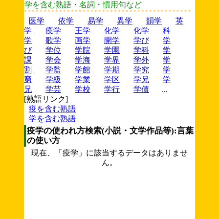
学を含む熟語・名詞・慣用句など
医学
依学
易学
異学
韻学
英
学
疫学
王学
化学
化学
科
学
歌学
画学
開学
学び
学
び
学位
学院
学園
学科
学
課
学会
学海
学界
学外
学
割
学監
学館
学期
学究
学
窮
学級
学業
学区
学兄
学
兄
学芸
学校
学行
学債
...
[熟語リンク]
疫を含む熟語
学を含む熟語
疫学の使われ方検索(小説・文学作品等):言葉
の使い方
現在、「疫学」に該当するデータはありませ
ん。