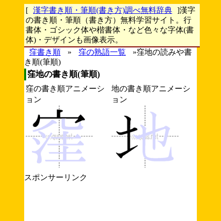
[
漢字書き順・筆順(書き方)調べ無料辞典
]漢字
の書き順・筆順（書き方）無料学習サイト。行
書体・ゴシック体や楷書体・など色々な字体(書
体)・デザインも画像表示。
窪書き順
»
窪の熟語一覧
»窪地の読みや書
き順(筆順)
窪地の書き順(筆順)
窪の書き順アニメーシ
地の書き順アニメーシ
ョン
ョン
スポンサーリンク