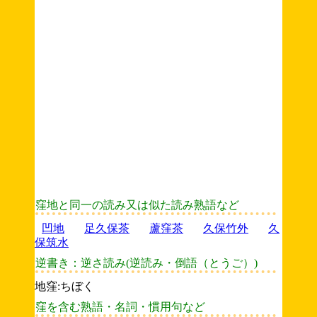
窪地と同一の読み又は似た読み熟語など
凹地
足久保茶
蘆窪茶
久保竹外
久
保筑水
逆書き：逆さ読み(逆読み・倒語（とうご）)
地窪:ちぼく
窪を含む熟語・名詞・慣用句など