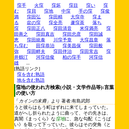
窪手
火窪
窪坏
窪目
窪い
窪
む
窪貝
窪地
中窪
手の窪
窪俊
満
窪田弘
窪田精
大窪寺
窪ま
る
盆の窪
窪全亮
蘆窪茶
落ち
窪
窪田正八
窪田清音
米窪満亮
窪
田善之
窪田真吉
窪田忠彦
窪田誠
恵
窪田統泰
川窪予章
大窪昌章
落
ち窪む
田窪恭治
窪美昌保
窪田般
弥
窪田畔夫
窪田伴治
窪田常吉
窪
井鶴汀
河窪信俊
柏の窪手
河窪信
雄
...
[熟語リンク]
窪を含む熟語
地を含む熟語
窪地の使われ方検索(小説・文学作品等):言葉
の使い方
「
カインの末裔
」より 著者:有島武郎
うと彼らはもう町はずれに来てしまっていた。
道がへし折られたように曲って、その先きは、
真闇《まっくら》な
窪地
に、急な勾配《こうば
い》を取って下っていた。彼らはその突角《と