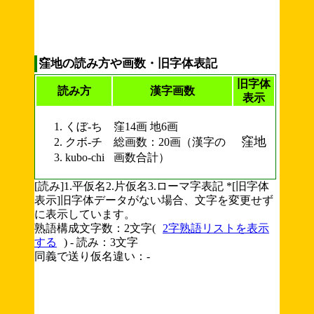
窪地の読み方や画数・旧字体表記
旧字体
読み方
漢字画数
表示
くぼ-ち
窪14画 地6画
窪地
クボ-チ
総画数：20画（漢字の
kubo-chi
画数合計）
[読み]1.平仮名2.片仮名3.ローマ字表記 *[旧字体
表示]旧字体データがない場合、文字を変更せず
に表示しています。
熟語構成文字数：2文字(
2字熟語リストを表示
する
) - 読み：3文字
同義で送り仮名違い：-