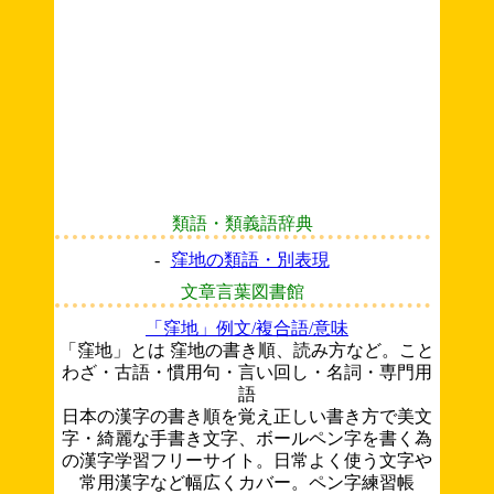
類語・類義語辞典
-
窪地の類語・別表現
文章言葉図書館
「窪地」例文/複合語/意味
「窪地」とは 窪地の書き順、読み方など。こと
わざ・古語・慣用句・言い回し・名詞・専門用
語
日本の漢字の書き順を覚え正しい書き方で美文
字・綺麗な手書き文字、ボールペン字を書く為
の漢字学習フリーサイト。日常よく使う文字や
常用漢字など幅広くカバー。ペン字練習帳