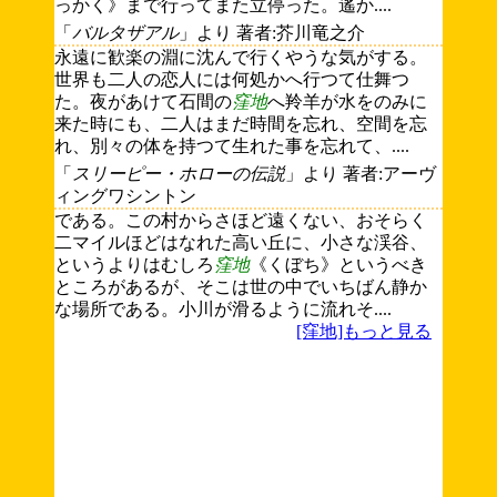
っかく》まで行ってまた立停った。遙か....
「
バルタザアル
」より 著者:芥川竜之介
永遠に歓楽の淵に沈んで行くやうな気がする。
世界も二人の恋人には何処かへ行つて仕舞つ
た。夜があけて石間の
窪地
へ羚羊が水をのみに
来た時にも、二人はまだ時間を忘れ、空間を忘
れ、別々の体を持つて生れた事を忘れて、....
「
スリーピー・ホローの伝説
」より 著者:アーヴ
ィングワシントン
である。この村からさほど遠くない、おそらく
二マイルほどはなれた高い丘に、小さな渓谷、
というよりはむしろ
窪地
《くぼち》というべき
ところがあるが、そこは世の中でいちばん静か
な場所である。小川が滑るように流れそ....
[窪地]もっと見る