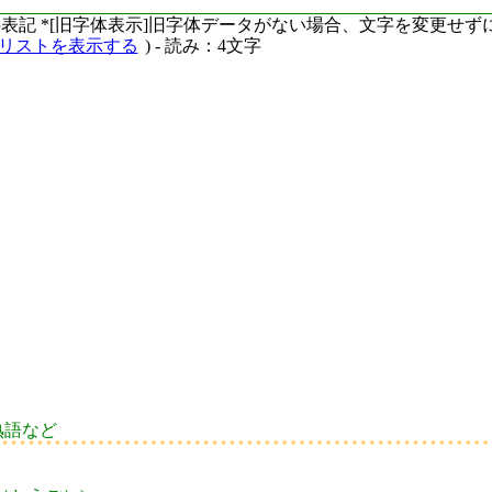
ーマ字表記 *[旧字体表示]旧字体データがない場合、文字を変更せ
語リストを表示する
) - 読み：4文字
熟語など