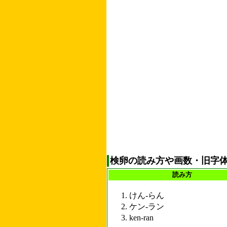
検卵の読み方や画数・旧字
読み方
けん-らん
ケン-ラン
ken-ran