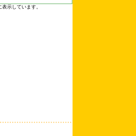
ずに表示しています。