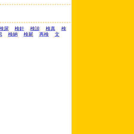
検尿
検針
検診
検真
検
認
検納
検屍
再検
文