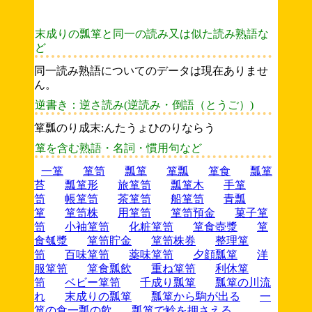
末成りの瓢箪と同一の読み又は似た読み熟語な
ど
同一読み熟語についてのデータは現在ありませ
ん。
逆書き：逆さ読み(逆読み・倒語（とうご）)
箪瓢のり成末:んたうょひのりならう
箪を含む熟語・名詞・慣用句など
一箪
箪笥
瓢箪
箪瓢
箪食
瓢箪
苔
瓢箪形
旅箪笥
瓢箪木
手箪
笥
帳箪笥
茶箪笥
船箪笥
青瓢
箪
箪笥株
用箪笥
箪笥預金
菓子箪
笥
小袖箪笥
化粧箪笥
箪食壺漿
箪
食瓠漿
箪笥貯金
箪笥株券
整理箪
笥
百味箪笥
薬味箪笥
夕顔瓢箪
洋
服箪笥
箪食瓢飲
重ね箪笥
利休箪
笥
ベビー箪笥
千成り瓢箪
瓢箪の川流
れ
末成りの瓢箪
瓢箪から駒が出る
一
箪の食一瓢の飲
瓢箪で鯰を押さえる
...