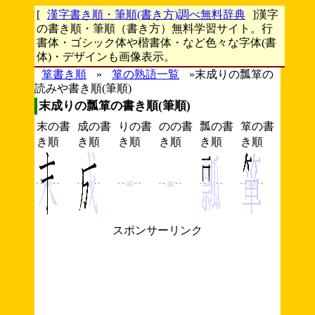
[
漢字書き順・筆順(書き方)調べ無料辞典
]漢字
の書き順・筆順（書き方）無料学習サイト。行
書体・ゴシック体や楷書体・など色々な字体(書
体)・デザインも画像表示。
箪書き順
»
箪の熟語一覧
»末成りの瓢箪の
読みや書き順(筆順)
末成りの瓢箪の書き順(筆順)
末の書
成の書
りの書
のの書
瓢の書
箪の書
き順
き順
き順
き順
き順
き順
スポンサーリンク