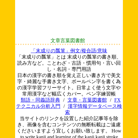
文章言葉図書館
「末成りの瓢箪」例文/複合語/意味
「末成りの瓢箪」とは 末成りの瓢箪の書き順、
読み方など。ことわざ・古語・慣用句・言い回
し・名詞・専門用語
日本の漢字の書き順を覚え正しい書き方で美文
字・綺麗な手書き文字、ボールペン字を書く為
の漢字学習フリーサイト。日常よく使う文字や
常用漢字など幅広くカバー。ペン字練習帳
類語・同義語辞典
/
文章・言葉図書館
/
FX
テクニカル分析入門
/
漢字情報データベース検
索
当サイトのリンクを設置した紹介記事等を除
き、画像を含むコンテンツの無断転載はご遠慮
くださいますよう宜しくお願い致します。
How
to write kanji and learning of the kanji.kanji stroke