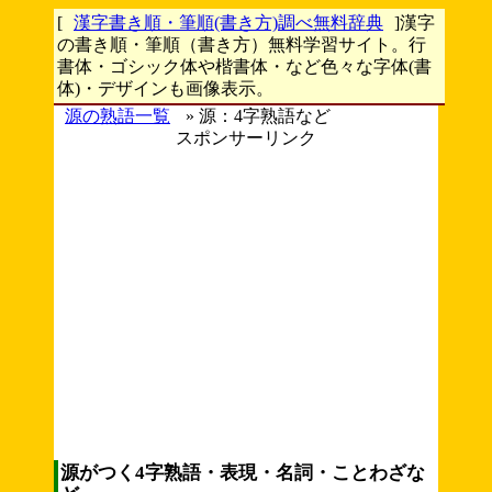
[
漢字書き順・筆順(書き方)調べ無料辞典
]漢字
の書き順・筆順（書き方）無料学習サイト。行
書体・ゴシック体や楷書体・など色々な字体(書
体)・デザインも画像表示。
源の熟語一覧
» 源：4字熟語など
スポンサーリンク
源がつく4字熟語・表現・名詞・ことわざな