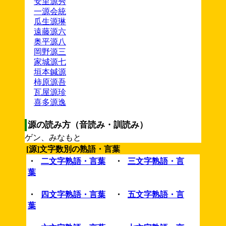
安里源秀
一源会統
瓜生源琳
遠藤源六
奥平源八
岡野源三
家城源七
垣本鍼源
柿原源吾
瓦屋源珍
喜多源逸
源の読み方（音読み・訓読み）
ゲン、みなもと
[源]文字数別の熟語・言葉
・
二文字熟語・言葉
・
三文字熟語・言
葉
・
四文字熟語・言葉
・
五文字熟語・言
葉