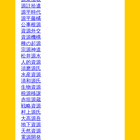
源註拾遺
源平時代
源平藤橘
公事根源
資源外交
資源機構
種の起源
宗源神道
松井源水
人的資源
須磨源氏
水産資源
清和源氏
生物資源
税源移譲
赤垣源蔵
戦略資源
村上源氏
大高源吾
地下資源
天然資源
電源開発