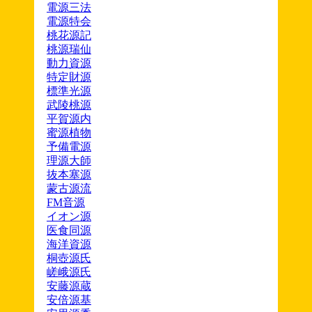
電源三法
電源特会
桃花源記
桃源瑞仙
動力資源
特定財源
標準光源
武陵桃源
平賀源内
蜜源植物
予備電源
理源大師
抜本塞源
蒙古源流
FM音源
イオン源
医食同源
海洋資源
桐壺源氏
嵯峨源氏
安藤源蔵
安倍源基