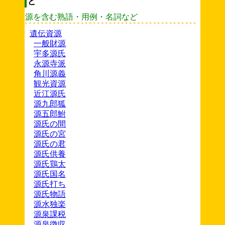
ど
源を含む熟語・用例・名詞など
遺伝資源
一般財源
宇多源氏
永源寺派
角川源義
観光資源
近江源氏
源九郎狐
源五郎鮒
源氏の間
源氏の宮
源氏の君
源氏供養
源氏鶏太
源氏国名
源氏打ち
源氏物語
源水独楽
源泉課税
源泉徴収