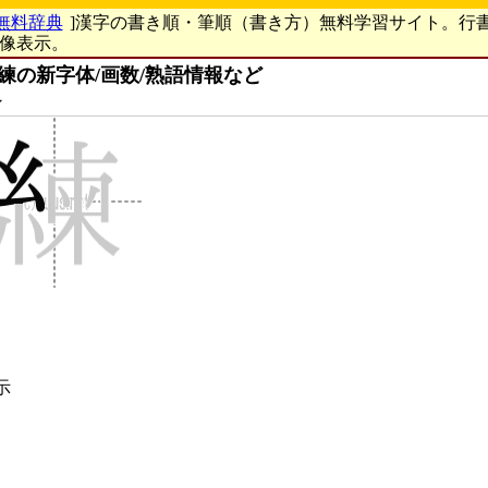
無料辞典
]漢字の書き順・筆順（書き方）無料学習サイト。行
画像表示。
練の新字体/画数/熟語情報など
ン
示