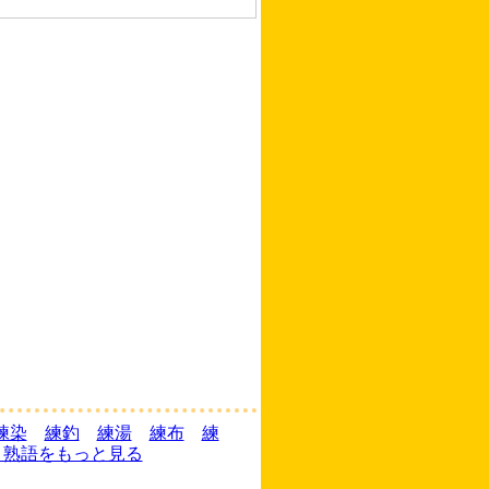
練染
練釣
練湯
練布
練
く熟語をもっと見る