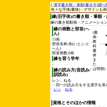
[
漢字書き順・筆順(書き方)調べ
色々な字体(書体)・デザインも
練(旧字体)の書き順・筆順・
練の書き順動画・アニメーショ
練の画数と部首(へ
(書
ん)
体:
15画
教
部首名称:糸(いと,いと
科
へん)
書
部首画数:6画
体
練を習う学年
ま
た
-
は明朝)
練の読み方(音読み/
訓読み)
レン、ねる
・同一の読み方をする漢字を表
レン
ねる
資格とそのほかの情報