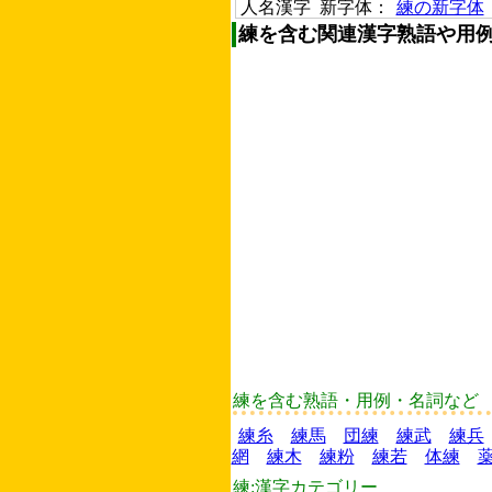
人名漢字 新字体：
練の新字体
練を含む関連漢字熟語や用
練を含む熟語・用例・名詞など
練糸
練馬
団練
練武
練兵
網
練木
練粉
練若
体練
練:漢字カテゴリー