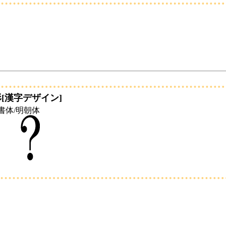
[漢字デザイン]
書体/明朝体