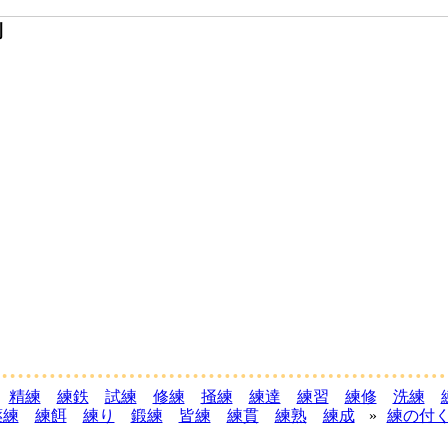
例
精練
練鉄
試練
修練
掻練
練達
練習
練修
洗練
薬練
練餌
練り
鍛練
皆練
練貫
練熟
練成
»
練の付