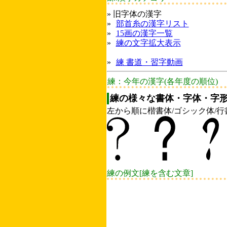
» 旧字体の漢字
»
部首糸の漢字リスト
»
15画の漢字一覧
»
練の文字拡大表示
»
練 書道・習字動画
練：今年の漢字(各年度の順位)
練の様々な書体・字体・字形
左から順に楷書体/ゴシック体/行
練の例文[練を含む文章]