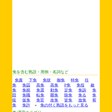
免を含む熟語・用例・名詞など
免責
下免
免状
御免
特免
任
免
免囚
高免
高免
P免
免役
赦
免
免税
免震
勅免
定免
免訴
免
田
免職
転免
罷免
除免
免る
免
疫
仮免
免官
改免
皆免
放免
宥
免
免許
»
免の付く熟語をもっと見る