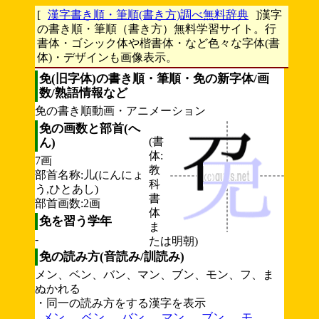
[
漢字書き順・筆順(書き方)調べ無料辞典
]漢字
の書き順・筆順（書き方）無料学習サイト。行
書体・ゴシック体や楷書体・など色々な字体(書
体)・デザインも画像表示。
免(旧字体)の書き順・筆順・免の新字体/画
数/熟語情報など
免の書き順動画・アニメーション
免の画数と部首(へ
(書
ん)
体:
7画
教
部首名称:儿(にんにょ
科
う,ひとあし)
書
部首画数:2画
体
免を習う学年
ま
-
たは明朝)
免の読み方(音読み/訓読み)
メン、ベン、バン、マン、ブン、モン、フ、ま
ぬかれる
・同一の読み方をする漢字を表示
メン
ベン
バン
マン
ブン
モ