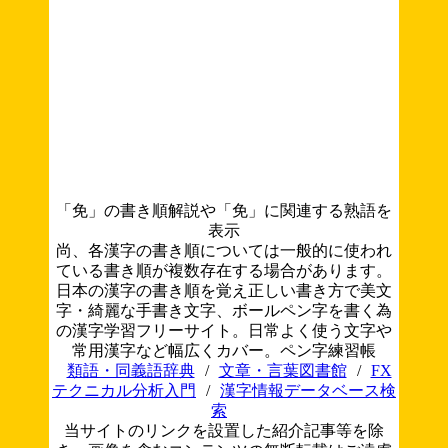
「免」の書き順解説や「免」に関連する熟語を
表示
尚、各漢字の書き順については一般的に使われ
ている書き順が複数存在する場合があります。
日本の漢字の書き順を覚え正しい書き方で美文
字・綺麗な手書き文字、ボールペン字を書く為
の漢字学習フリーサイト。日常よく使う文字や
常用漢字など幅広くカバー。ペン字練習帳
類語・同義語辞典
/
文章・言葉図書館
/
FX
テクニカル分析入門
/
漢字情報データベース検
索
当サイトのリンクを設置した紹介記事等を除