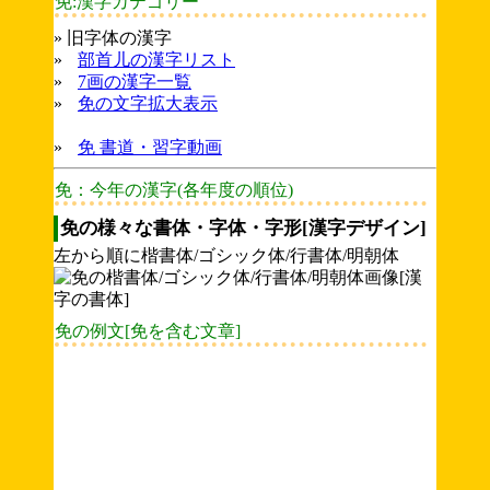
免:漢字カテゴリー
» 旧字体の漢字
»
部首儿の漢字リスト
»
7画の漢字一覧
»
免の文字拡大表示
»
免 書道・習字動画
免：今年の漢字(各年度の順位)
免の様々な書体・字体・字形[漢字デザイン]
左から順に楷書体/ゴシック体/行書体/明朝体
免の例文[免を含む文章]