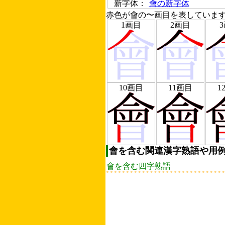
新字体：
會の新字体
赤色が會の〜画目を表していま
1画目
2画目
10画目
11画目
1
會を含む関連漢字熟語や用
會を含む四字熟語