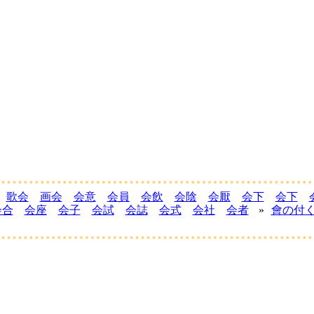
歌会
画会
会意
会員
会飲
会陰
会厭
会下
会下
会合
会座
会子
会試
会誌
会式
会社
会者
»
會の付