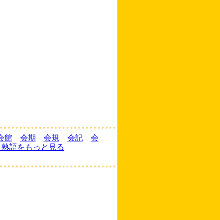
会館
会期
会規
会記
会
く熟語をもっと見る