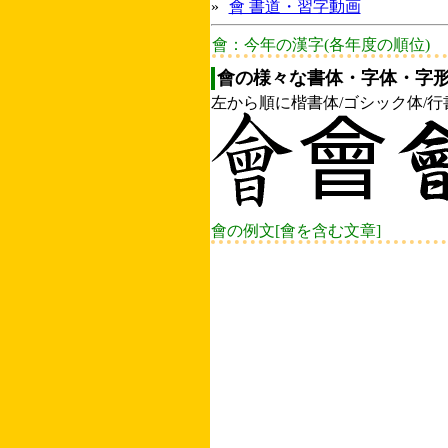
»
會 書道・習字動画
會：今年の漢字(各年度の順位)
會の様々な書体・字体・字形
左から順に楷書体/ゴシック体/行
會の例文[會を含む文章]