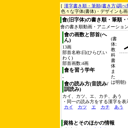
[
漢字書き順・筆順(書き方)調べ
色々な字体(書体)・デザインも
會(旧字体)の書き順・筆順・
會の書き順動画・アニメーショ
會の画数と部首(へ
(書
ん)
体:
13画
教
部首名称:曰(ひらび,い
科
わく)
書
部首画数:4画
体
會を習う学年
ま
た
-
は明朝)
會の読み方(音読み/
訓読み)
カイ、カツ、エ、カチ、あう
・同一の読み方をする漢字を表
カイ
カツ
エ
カチ
あう
資格とそのほかの情報