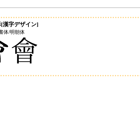
[漢字デザイン]
書体/明朝体