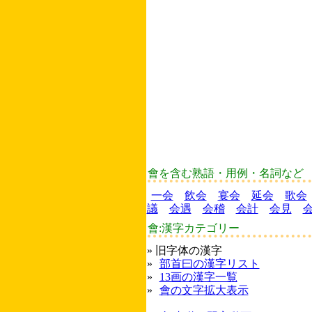
會を含む熟語・用例・名詞など
一会
飲会
宴会
延会
歌会
議
会遇
会稽
会計
会見
會:漢字カテゴリー
» 旧字体の漢字
»
部首曰の漢字リスト
»
13画の漢字一覧
»
會の文字拡大表示