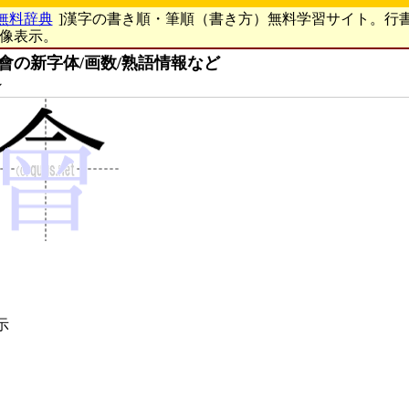
無料辞典
]漢字の書き順・筆順（書き方）無料学習サイト。行
画像表示。
會の新字体/画数/熟語情報など
ン
示